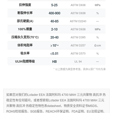
拉伸强度
5-25
ASTM D638
MPa
断裂伸长率
400-900
ASTM D638
%
邵氏硬度(A)
40-85
ASTM D2240
—
100%模量
2-10
ASTM D638
MPa
压缩永久变形(70°C)
20-40
ASTM D395
%
体积电阻率
>10¹⁴
ASTM D257
Ω·cm
吸水率
<0.01
ASTM D570
%
UL94阻燃等级
HB
UL 94
—
* 以上数据为典型参考值，具体以原厂TDS为准
如果您对我们的Lotader EEA 法国阿科玛 4700 MAH 三元共聚物 高抗冲 热
稳定性有任何疑问，或者想索取Lotader EEA 法国阿科玛 4700 MAH 三元
共聚物 高抗冲 热稳定性物性表datasheet、物质安全资料证书MSDS、
ROHS检验报告、SGS报告、REACH环保证明、FDA证明、EU法规证明、