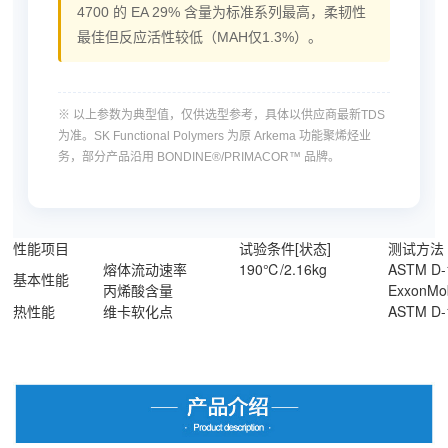
4700 的 EA 29% 含量为标准系列最高，柔韧性
最佳但反应活性较低（MAH仅1.3%）。
※ 以上参数为典型值，仅供选型参考，具体以供应商最新TDS
为准。SK Functional Polymers 为原 Arkema 功能聚烯烃业
务，部分产品沿用 BONDINE®/PRIMACOR™ 品牌。
性能项目
试验条件[状态]
测试方法
熔体流动速率
190℃/2.16kg
ASTM D-
基本性能
丙烯酸含量
ExxonMob
热性能
维卡软化点
ASTM D-