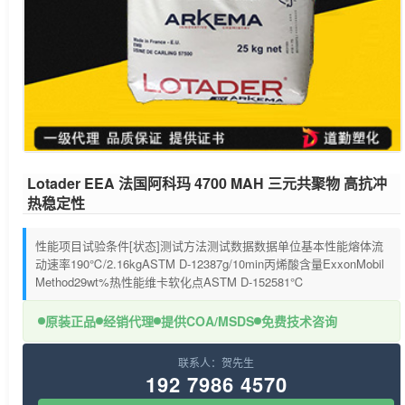
Lotader EEA 法国阿科玛 4700 MAH 三元共聚物 高抗冲
热稳定性
性能项目试验条件[状态]测试方法测试数据数据单位基本性能熔体流
动速率190℃/2.16kgASTM D-12387g/10min丙烯酸含量ExxonMobil
Method29wt%热性能维卡软化点ASTM D-152581℃
原装正品
经销代理
提供COA/MSDS
免费技术咨询
联系人：贺先生
192 7986 4570