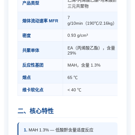
乙烯-丙烯酸乙酯-马来酸酐
产品类型
三元共聚物
7
熔体流动速率 MFR
g/10min（190℃/2.16kg）
0.93 g/cm³
密度
EA（丙烯酸乙酯），含量
共聚单体
29%
反应性基团
MAH，含量 1.3%
熔点
65 ℃
维卡软化点
< 40 ℃
二、核心特性
1.
MAH 1.3% — 低酸酐含量适度反应