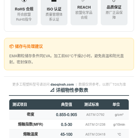
REACH
品质保证
RoHS 合规
ISO 认证
欧盟化学品
原厂正品保
符合欧盟
质量管理体
合规
障
RoHS指令
系认证
📦 储存与处理建议
EMA颗粒储存条件同EVA。加工前60°C干燥2小时。避免高温和阳光直
射。密封保存。
更多工程塑料型号请访问
| 数据仅供参考，以原厂TDS为准
daoqinsh.com
📐 详细物性参数表
测试项目
典型值
测试标准
单位
密度
0.855-0.905
ASTM D792
g/cm³
熔融指数(MFR)
0.5-30
ASTM D1238
g/10min
熔融温度
45-100
ASTM D3418
°C