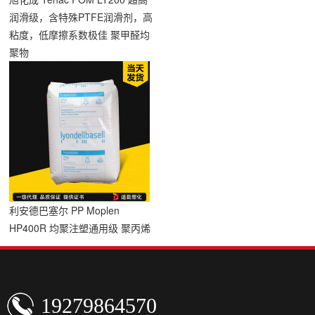
润滑级，含特殊PTFE润滑剂，高
粘度，低摩擦系数极佳 聚甲醛均
聚物
利安德巴塞尔 PP Moplen
HP400R 均聚注塑通用级 聚丙烯
19279864570