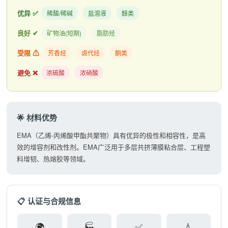
优异 ✅
稀酸/稀碱
盐溶液
醇类
良好 ✔
矿物油(短期)
脂肪烃
受限 ⚠
芳香烃
卤代烃
酮类
避免 ❌
浓硫酸
浓硝酸
🌟 材料优势
EMA（乙烯-丙烯酸甲酯共聚物）具有优异的极性和相容性，是高
效的增容剂和改性剂。EMA广泛用于多层共挤薄膜粘合层、工程塑
料增韧、热熔胶等领域。
📋 认证与合规信息
🌍
🏭
✅
💧