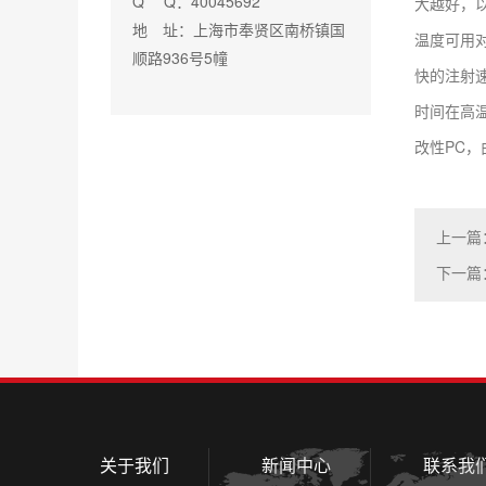
Q Q：40045692
大越好，以
地 址：上海市奉贤区南桥镇国
温度可用对
顺路936号5幢
快的注射速
时间在高温
改性PC
上一篇
下一篇
关于我们
新闻中心
联系我