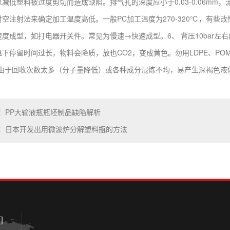
减低塑料被过度剪切而造成缺陷。排气孔的深度应小于0.03-0.06mm，流
空注射法来确定加工温度高低。一般PC加工温度为270-320℃，有些改性
度成型，如打电器开关件。常见为慢速→快速成型。6、 背压10bar左
下停留时间过长，物料会降质，放也CO2，变成黄色。勿用LDPE、POM
，由于回收次数太多（分子量降低）或各种成分混炼不均，易产生深褐色液
：PP大输液瓶瓶坯制品缺陷解析
：日本开发出用微波炉分解塑料瓶的方法
们