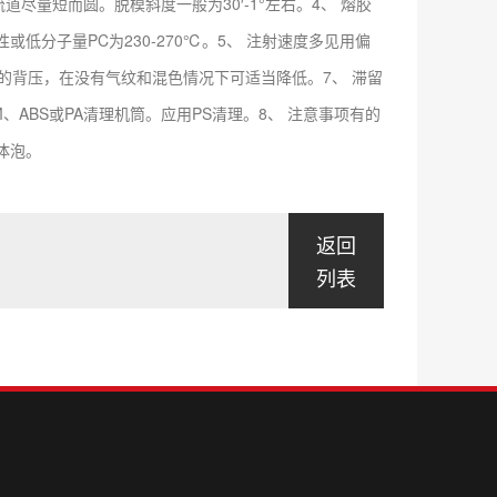
道尽量短而圆。脱模斜度一般为30′-1°左右。4、 熔胶
或低分子量PC为230-270℃。5、 注射速度多见用偏
右的背压，在没有气纹和混色情况下可适当降低。7、 滞留
、ABS或PA清理机筒。应用PS清理。8、 注意事项有的
体泡。
返回
列表