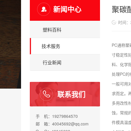
聚碳
新闻中心
时间：20
塑料百科
PC通称
技术服务
寸稳定性
行业新闻
料、化学
处理PC的
一般可用
联系我们
求而定。
多用改性
蚀，常规
手 机：19279864570
件模具温度
邮 箱：40045692@qq.com