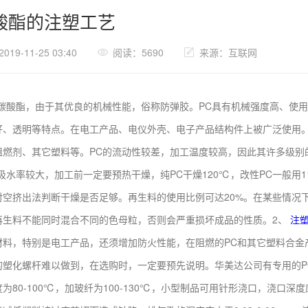
酸酯的注塑工艺
19-11-25 03:40
阅读：5690
来源：互联网
聚碳酸酯，由于其优良的机械性能，俗称防弹胶。PC具有机械强度高、使
好、透明等特点。在电工产品、电仪外壳、电子产品结构件上被广泛使用。
阻燃剂、其它塑料等。PC的流动性较差，加工温度较高，因此其许多级别
吸水率较大，加工前一定要预热干燥，纯PC干燥120℃，改性PC一般用
对空挤出法判断干燥是否足够。再生料的使用比例可达20%。在某些情况下
再生料不能同时混合不同的色母粒，否则会严重损坏成品的性质。2、
注
材料，特别是电工产品，还须增加防火性能，在阻燃的PC和其它塑料合金
的塑化螺杆难以做到，在选购时，一定要预先说明。华美达公司有专用的P
为80-100℃，加玻纤为100-130℃，小型制品可用针形浇口，浇口