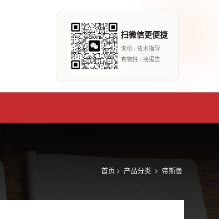
扫微信更便捷
询价 · 技术指导
查物性 · 找报告
首页
>
产品分类
>
帝斯曼