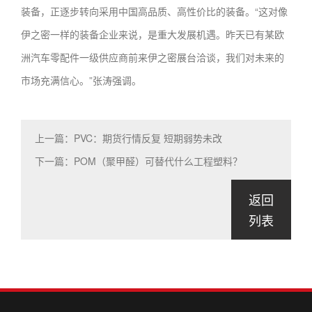
装备，正逐步转向采用中国高品质、高性价比的装备。“这对像
伊之密一样的装备企业来说，是重大发展机遇。昨天已有某欧
洲汽车零配件一级供应商前来伊之密展台洽谈，我们对未来的
市场充满信心。”张涛强调。
上一篇：PVC：期货行情反复 短期弱势未改
下一篇：POM（聚甲醛）可替代什么工程塑料？
返回
列表