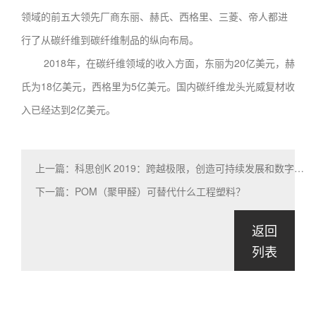
领域的前五大领先厂商东丽、赫氏、西格里、三菱、帝人都进
行了从碳纤维到碳纤维制品的纵向布局。
2018年，在碳纤维领域的收入方面，东丽为20亿美元，赫
氏为18亿美元，西格里为5亿美元。国内碳纤维龙头光威复材收
入已经达到2亿美元。
上一篇：科思创K 2019：跨越极限，创造可持续发展和数字化未来
下一篇：POM（聚甲醛）可替代什么工程塑料？
返回
列表