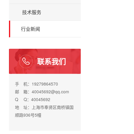
技术服务
行业新闻
联系我们
手 机：19279864570
邮 箱：40045692@qq.com
Q Q：40045692
地 址：上海市奉贤区南桥镇国
顺路936号5幢