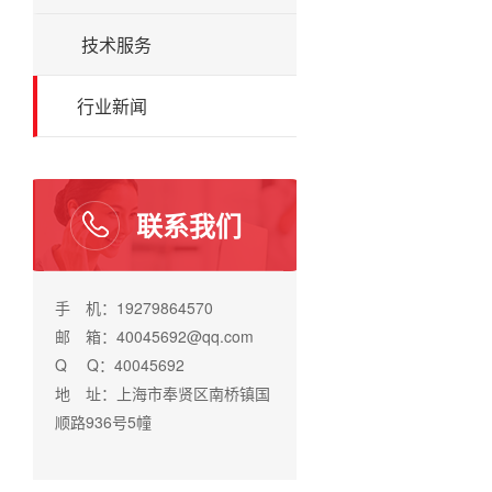
技术服务
行业新闻
联系我们
手 机：19279864570
邮 箱：40045692@qq.com
Q Q：40045692
地 址：上海市奉贤区南桥镇国
顺路936号5幢