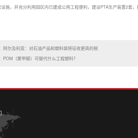
设施，并充分利用园区内已建成公用工程便利，建设PTA生产装置2套，形成
：阿尔及利亚：对石油产品和塑料袋将征收更高的税
：POM（聚甲醛）可替代什么工程塑料？
们