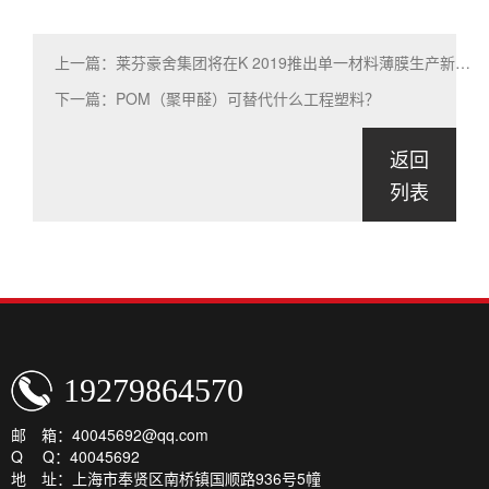
上一篇：莱芬豪舍集团将在K 2019推出单一材料薄膜生产新技术
下一篇：POM（聚甲醛）可替代什么工程塑料？
返回
列表
19279864570
邮 箱：40045692@qq.com
Q Q：40045692
地 址：上海市奉贤区南桥镇国顺路936号5幢