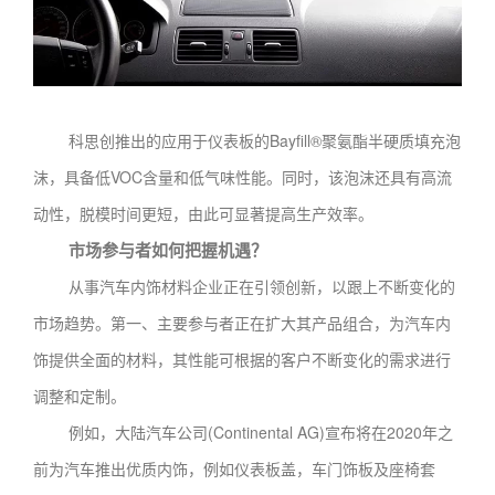
科思创推出的应用于仪表板的Bayfill®聚氨酯半硬质填充泡
沫，具备低VOC含量和低气味性能。同时，该泡沫还具有高流
动性，脱模时间更短，由此可显著提高生产效率。
市场参与者如何把握机遇？
从事汽车内饰材料企业正在引领创新，以跟上不断变化的
市场趋势。第一、主要参与者正在扩大其产品组合，为汽车内
饰提供全面的材料，其性能可根据的客户不断变化的需求进行
调整和定制。
例如，大陆汽车公司(Continental AG)宣布将在2020年之
前为汽车推出优质内饰，例如仪表板盖，车门饰板及座椅套