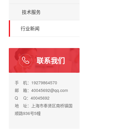
技术服务
行业新闻
联系我们
手 机：19279864570
邮 箱：40045692@qq.com
Q Q：40045692
地 址：上海市奉贤区南桥镇国
顺路936号5幢