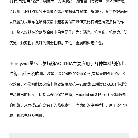
其具有熔点较高
、硬度大、光泽度高、颜色雪白等特点。聚乙烯蜡是广
泛应用于涂料的低分子
量聚乙烯均聚物或共聚体。所谓蜡，聚合物好后是
以微晶形式浮布在涂料表层
中起着类似石蜡但又比石蜡还有更多样的作
用。聚乙烯蜡在溶剂型涂膜中的主
要作用为：消光、抗划伤、抗耐磨、防
沉淀、触变性；良好的润滑性和加工性
；金属颜料定位性。
Honeywell霍尼韦尔蜡粉AC-316A主要应用于各种塑料的挤出、
注射、延压及吹
膜、吹塑，是好理想的外润滑剂;有极高的外润滑和脱
模效果，不影响制品之
维卡热变温度及抗冲强度;聚乙烯蜡ac-316a能提高
产品挤出的速率，使制品表
面保持光泽；Acumist ac-316a可延迟摩擦热
的积聚，从而提高在高温下的热
稳定性；有良好的电学特性，用于多个领
域，树脂电线及电缆。