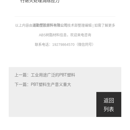
行退火处理消除应力
以上内容由
道勤塑胶原料有限公司
技术部整理编辑 | 如需了解更多
ABS树脂材料信息，欢迎来电咨询
联系电话：19279864570（微信同号）
上一篇：工业用途广泛的PBT塑料
下一篇：PBT塑料生产意义重大
返回
列表