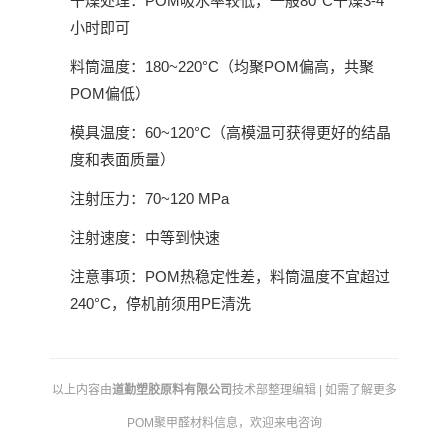
干燥处理：POM吸水率较低，一般80°C干燥3-4
小时即可
料筒温度：180~220°C（均聚POM偏高，共聚
POM偏低）
模具温度：60~120°C（高模温可获得更好的结晶
度和表面质量）
注射压力：70~120 MPa
注射速度：中等到快速
注意事项：POM热稳定性差，料筒温度不宜超过
240°C，停机前须用PE清洗
以上内容由
道勤塑胶原料有限公司
技术部整理编辑 | 如需了解更多
POM聚甲醛材料信息，欢迎来电咨询