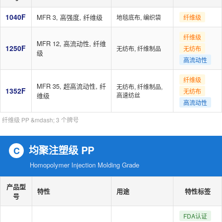
1040F
MFR 3, 高强度, 纤维级
地毯底布, 编织袋
纤维级
纤维级
MFR 12, 高流动性, 纤维
1250F
无纺布, 纤维制品
无纺布
级
高流动性
纤维级
MFR 35, 超高流动性, 纤
无纺布, 纤维制品,
1352F
无纺布
维级
高速纺丝
高流动性
纤维级 PP &mdash; 3 个牌号
均聚注塑级 PP
C
Homopolymer Injection Molding Grade
产品型
特性
用途
特性标签
号
FDA认证