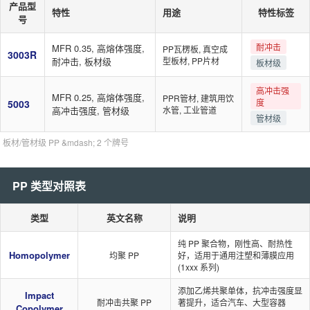
产品型
特性
用途
特性标签
号
耐冲击
MFR 0.35, 高熔体强度,
PP瓦楞板, 真空成
3003R
耐冲击, 板材级
型板材, PP片材
板材级
高冲击强
MFR 0.25, 高熔体强度,
PPR管材, 建筑用饮
度
5003
高冲击强度, 管材级
水管, 工业管道
管材级
板材/管材级 PP &mdash; 2 个牌号
PP 类型对照表
类型
英文名称
说明
纯 PP 聚合物，刚性高、耐热性
Homopolymer
均聚 PP
好，适用于通用注塑和薄膜应用
(1xxx 系列)
添加乙烯共聚单体，抗冲击强度显
Impact
耐冲击共聚 PP
著提升，适合汽车、大型容器
Copolymer