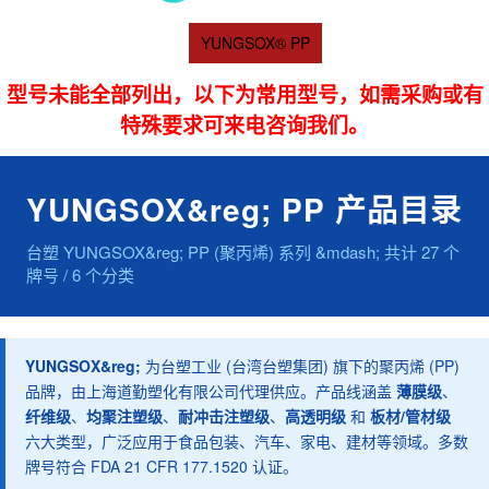
YUNGSOX® PP
型号未能全部列出，以下为常用型号，如需采购或有
特殊要求可来电咨询我们。
YUNGSOX&reg; PP 产品目录
台塑 YUNGSOX&reg; PP (聚丙烯) 系列 &mdash; 共计 27 个
牌号 / 6 个分类
YUNGSOX&reg;
为台塑工业 (台湾台塑集团) 旗下的聚丙烯 (PP)
品牌，由上海道勤塑化有限公司代理供应。产品线涵盖
薄膜级
、
纤维级
、
均聚注塑级
、
耐冲击注塑级
、
高透明级
和
板材/管材级
六大类型，广泛应用于食品包装、汽车、家电、建材等领域。多数
牌号符合 FDA 21 CFR 177.1520 认证。