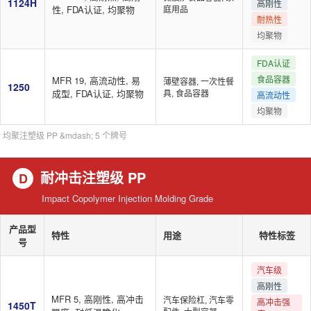
1124H
高刚性
性, FDA认证, 均聚物
庭用品
耐热性
均聚物
FDA认证
食品容器
MFR 19, 高流动性, 易
薄壁容器, 一次性餐
1250
成型, FDA认证, 均聚物
具, 食品容器
高流动性
均聚物
均聚注塑级 PP &mdash; 5 个牌号
耐冲击注塑级 PP
D
Impact Copolymer Injection Molding Grade
产品型
特性
用途
特性标签
号
汽车级
高刚性
MFR 5, 高刚性, 高冲击
汽车保险杠, 汽车零
高冲击强
1450T