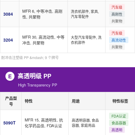
汽车级
MFR 6, 中等冲击, 高刚
洗衣机部件, 家具,
3084
高刚性
性, 共聚物
汽车零配件
共聚物
汽车级
MFR 30, 高流动性, 中等
大型汽车零配件, 洗
3204
高流动性
冲击, 共聚物
衣机部件
共聚物
耐冲击注塑级 PP &mdash; 9 个牌号
高透明级 PP
E
High Transparency PP
产品型
特性
用途
特性标签
号
FDA认证
MFR 15, 高透明性, 抗
高透明容器, 食品
5090T
食品容器
化学药品佳, FDA认证
容器, 家庭用品
高透明