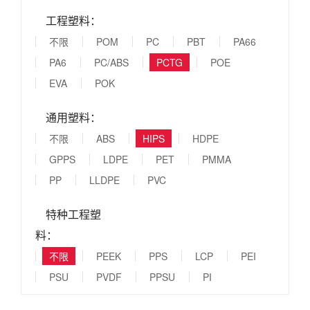
工程塑料：
不限
POM
PC
PBT
PA66
PA6
PC/ABS
PCTG
POE
EVA
POK
通用塑料：
不限
ABS
HIPS
HDPE
GPPS
LDPE
PET
PMMA
PP
LLDPE
PVC
特种工程塑
料：
不限
PEEK
PPS
LCP
PEI
PSU
PVDF
PPSU
PI