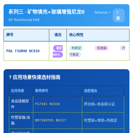
系列三 · 矿物填充+玻璃增强尼龙6
1
Mineral +
款
GF Reinforced PA6
牌号
填充
核心特性
玻矿
热稳定
低翘曲
尺
PA6 73GM40 NC010
40%
寸稳定
? 应用场景快速选材指南
应用场景
推荐牌号
选型理由
食品接触部
挤出级+食品级认证
FG7301 NC010
件
吹塑容器/油
吹塑级+增韧+热稳定
BM7300THS BK317
箱