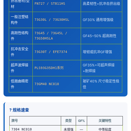
挤出管材/型
高柔韧性+抗冲击挤出级
FN727 / ST811HS
材
一般注塑结
GF30% 通用增强级
73G30L / 73G30HSL
构件
高刚性结构
73G45 / 73G45L /
GF45~50% 超高刚性
件
73G50HSLA
抗冲击安全
增韧或抗冲GF增强
73G30T / EFE7374
件
超声波焊接
GF35%+可超声焊接
PLS93G35DH1系列
件
+耐焊接
低翘曲精密
玻矿40% 尺寸稳定性极
73GM40 NC010
件
佳
? 规格速查
牌号
类型
GF%
关键特性
7304 NC010
未增强
—
中等粘度