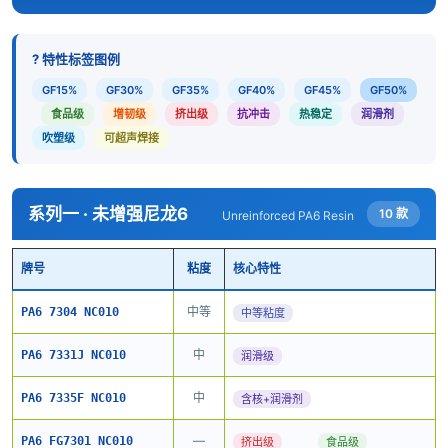
? 特性标签图例
GF15%
GF30%
GF35%
GF40%
GF45%
GF50%
食品级
增韧级
挤出级
抗冲击
热稳定
润滑剂
吹塑级
可超声焊接
系列一 · 未增强尼龙6
10 款
Unreinforced PA6 Resin
牌号
粘度
核心特性
中等
PA6 7304 NC010
中等粘度
中
PA6 7331J NC010
润滑级
中
PA6 7335F NC010
含核+润滑剂
—
PA6 FG7301 NC010
挤出级
食品级