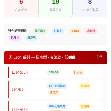
6
19
8
产品系列
牌号总数
GF/填充型号
特性标签说明：
玻纤增强
低翘曲
良流动
高韧性
抗静电
低渗气
6 款
① L304 系列 — 标准型 · 良流动 · 低翘曲
L304G35H
35%GF
良流动
GF+无机填充
低翘曲
304M35
良流动
GF+无机填充
低翘曲
L304M35H