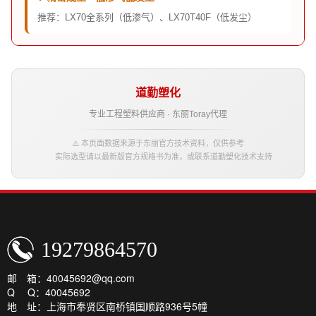
推荐：LX70全系列（低渗气）、LX70T40F（低发尘）
道勤塑化
专业工程塑料供应商 · 东丽Toray代理
⚠️ 本页面数据来源于东丽官方技术资料，仅供参考
实际选型请以最新版官方规格书为准，或联系道勤塑化技术支持
19279864570
邮 箱：40045692@qq.com
Q Q：40045692
地 址：上海市奉贤区南桥镇国顺路936号5幢