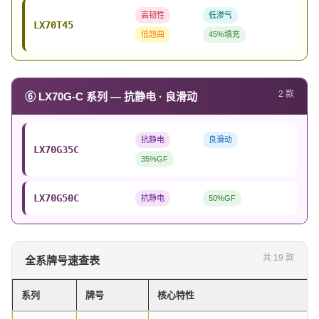
高韧性
低渗气
LX70T45
低翘曲
45%填充
2 款
⑥ LX70G-C 系列 — 抗静电 · 良滑动
抗静电
良滑动
LX70G35C
35%GF
LX70G50C
抗静电
50%GF
共 19 款
全系牌号速查表
系列
牌号
核心特性