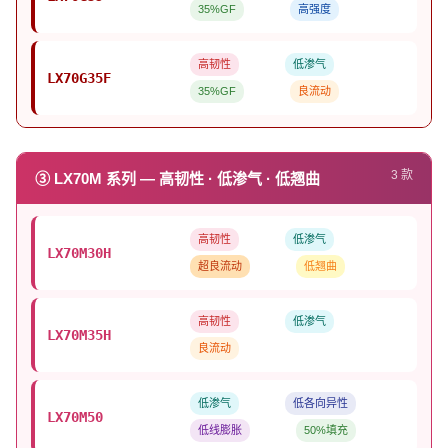
35%GF
高强度
高韧性
低渗气
LX70G35F
35%GF
良流动
3 款
③ LX70M 系列 — 高韧性 · 低渗气 · 低翘曲
高韧性
低渗气
LX70M30H
超良流动
低翘曲
高韧性
低渗气
LX70M35H
良流动
低渗气
低各向异性
LX70M50
低线膨胀
50%填充