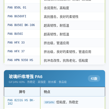
PA6 B50L 01
含润滑剂，高粘度
PA6 BG50XFI
高抗撞击，良好的柔韧性
PA6 BU50I BK-106
超高韧性，耐低温
PA6 BU50I
超高韧性，耐低温
PA6 HFX 33
挤出级，管道应用
PA6 HFX 37
挤出级，良好的柔韧性，管道应用
PA6 HPN 9350 HS
抗冲击改性，抗热老化，低粘度
玻璃纤维增强 PA6
43款
GF14%~63% · 热稳定 · 高强度 · 耐水解 · 食品级
牌号
特点
PA6 8231G HS BK-
低粘度，热稳定
GF14%
102