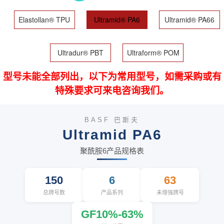
Elastollan® TPU
Ultramid® PA6
Ultramid® PA66
Ultradur® PBT
Ultraform® POM
型号未能全部列出，以下为常用型号，如需采购或有
特殊要求可来电咨询我们。
BASF 巴斯夫
Ultramid PA6
聚酰胺6产品规格表
150
6
63
总牌号数
产品系列
未增强牌号
GF10%-63%