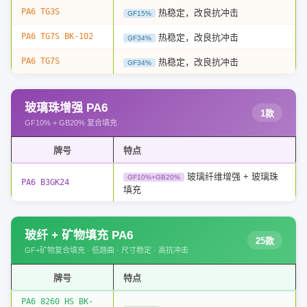
PA6 TG3S
热稳定，改良抗冲击
GF15%
PA6 TG7S BK-102
热稳定，改良抗冲击
GF34%
PA6 TG7S
热稳定，改良抗冲击
GF34%
玻璃珠增强 PA6
1款
GF10% + GB20% 复合填充
牌号
特点
玻璃纤维增强 + 玻璃珠
GF10%+GB20%
PA6 B3GK24
填充
玻纤 + 矿物填充 PA6
25款
GF+矿物复合填充 · 低翘曲 · 尺寸稳定 · 高抗冲击
牌号
特点
PA6 8260 HS BK-