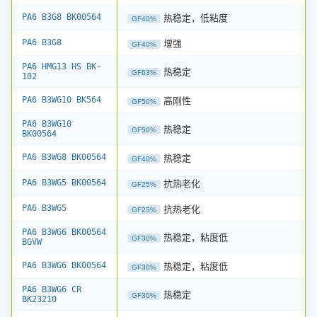
PA6 B3G8 BK00564
热稳定，低粘度
GF40%
PA6 B3G8
增强
GF40%
PA6 HMG13 HS BK-
热稳定
GF63%
102
PA6 B3WG10 BK564
高刚性
GF50%
PA6 B3WG10
热稳定
GF50%
BK00564
PA6 B3WG8 BK00564
热稳定
GF40%
PA6 B3WG5 BK00564
抗热老化
GF25%
PA6 B3WG5
抗热老化
GF25%
PA6 B3WG6 BK00564
热稳定，粘度低
GF30%
BGVW
PA6 B3WG6 BK00564
热稳定，粘度低
GF30%
PA6 B3WG6 CR
热稳定
GF30%
BK23210