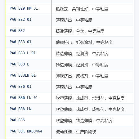
PA6 B29 HM 01
热稳定，柔韧性好，中等粘度
PA6 B32 01
薄膜挤出，中等粘度
PA6 B32
铸造薄膜，单丝，中等粘度
PA6 B33 01
薄膜挤出，纸张涂料，中等粘度
PA6 B33 L 01
铸造薄膜，经润滑，中高粘度
PA6 B33 L
铸造薄膜，经润滑，中等粘度
PA6 B33LN 01
薄膜挤出，成核剂，中等粘度
PA6 B36 01
薄膜挤出，中等粘度
PA6 B36 LN 01
吹塑薄膜，热成型，增滑剂，中高粘度
PA6 B36 LN
吹塑薄膜，热成型，成核剂，中高粘度
PA6 B36
吹塑薄膜，铸造薄膜，中高粘度
PA6 B3K BK00464
流动性佳，生产阶段快