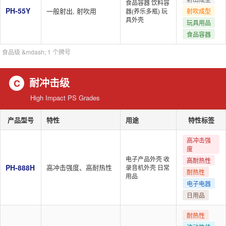
食品容器 饮料容
PH-55Y
一般射出, 射吹用
器(养乐多瓶) 玩
射吹成型
具外壳
玩具用品
食品容器
食品级 &mdash; 1 个牌号
耐冲击级
C
High Impact PS Grades
产品型号
特性
用途
特性标签
高冲击强
度
电子产品外壳 收
高耐热性
PH-888H
高冲击强度、高耐热性
录音机外壳 日常
耐热性
用品
电子电器
日用品
耐热性