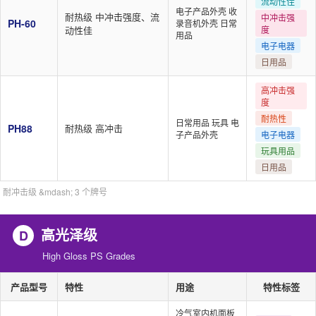
流动性佳
电子产品外壳 收
耐热级 中冲击强度、流
中冲击强
PH-60
录音机外壳 日常
动性佳
度
用品
电子电器
日用品
高冲击强
度
耐热性
日常用品 玩具 电
PH88
耐热级 高冲击
子产品外壳
电子电器
玩具用品
日用品
耐冲击级 &mdash; 3 个牌号
高光泽级
D
High Gloss PS Grades
产品型号
特性
用途
特性标签
冷气室内机面板