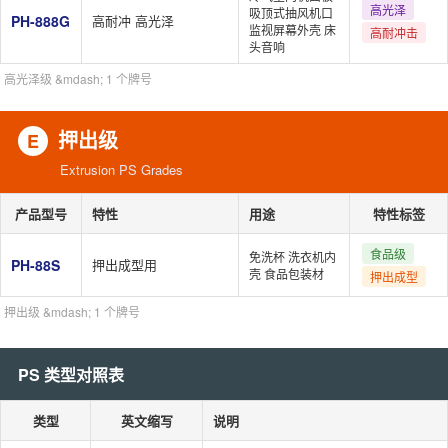
高光泽
吸顶式抽风机口
PH-888G
高耐冲 高光泽
监视屏幕外壳 床
高耐冲击
头音响
高光泽级 &mdash; 1 个牌号
押出级
E
Extrusion PS Grades
产品型号
特性
用途
特性标签
食品级
免洗杯 洗衣机内
PH-88S
押出成型用
壳 食品包装材
押出成型
押出级 &mdash; 1 个牌号
PS 类型对照表
类型
英文缩写
说明