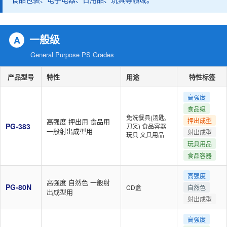
一般级
A
General Purpose PS Grades
产品型号
特性
用途
特性标签
高强度
食品级
免洗餐具(汤匙,
押出成型
高强度 押出用 食品用
PG-383
刀叉) 食品容器
一般射出成型用
射出成型
玩具 文具用品
玩具用品
食品容器
高强度
高强度 自然色 一般射
PG-80N
CD盒
自然色
出成型用
射出成型
高强度