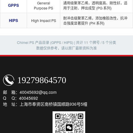
General
通用级聚苯乙烯，透明度高、刚性好，适
GPPS
Purpose PS
用于注射、押出成型 (PG 系列)
耐冲击级聚苯乙烯，添加橡胶改性，抗冲
HIPS
High Impact PS
击强度显著提升 (PH 系列)
Chimei PS 产品目录 (GPPS / HIPS) | 共计 11 个牌号 / 5 个分类
数据仅供参考，请以原厂最新资料为准
19279864570
邮 箱：40045692@qq.com
Q Q：40045692
地 址：上海市奉贤区南桥镇国顺路936号5幢