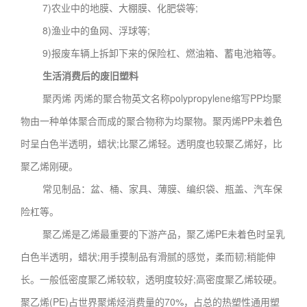
7)农业中的地膜、大棚膜、化肥袋等;
8)渔业中的鱼网、浮球等;
9)报废车辆上拆卸下来的保险杠、燃油箱、蓄电池箱等。
生活消费后的废旧塑料
聚丙烯 丙烯的聚合物英文名称polypropylene缩写PP均聚
物由一种单体聚合而成的聚合物称为均聚物。聚丙烯PP未着色
时呈白色半透明，蜡状;比聚乙烯轻。透明度也较聚乙烯好，比
聚乙烯刚硬。
常见制品：盆、桶、家具、薄膜、编织袋、瓶盖、汽车保
险杠等。
聚乙烯是乙烯最重要的下游产品，聚乙烯PE未着色时呈乳
白色半透明，蜡状;用手摸制品有滑腻的感觉，柔而韧;稍能伸
长。一般低密度聚乙烯较软，透明度较好;高密度聚乙烯较硬。
聚乙烯(PE)占世界聚烯烃消费量的70%，占总的热塑性通用塑