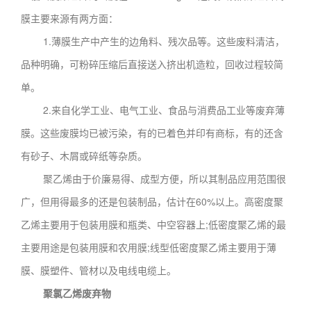
膜主要来源有两方面：
1.薄膜生产中产生的边角料、残次品等。这些废料清洁，
品种明确，可粉碎压缩后直接送入挤出机造粒，回收过程较简
单。
2.来自化学工业、电气工业、食品与消费品工业等废弃薄
膜。这些废膜均已被污染，有的已着色并印有商标，有的还含
有砂子、木屑或碎纸等杂质。
聚乙烯由于价廉易得、成型方便，所以其制品应用范围很
广，但用得最多的还是包装制品，估计在60%以上。高密度聚
乙烯主要用于包装用膜和瓶类、中空容器上;低密度聚乙烯的最
主要用途是包装用膜和农用膜;线型低密度聚乙烯主要用于薄
膜、膜塑件、管材以及电线电缆上。
聚氯乙烯废弃物