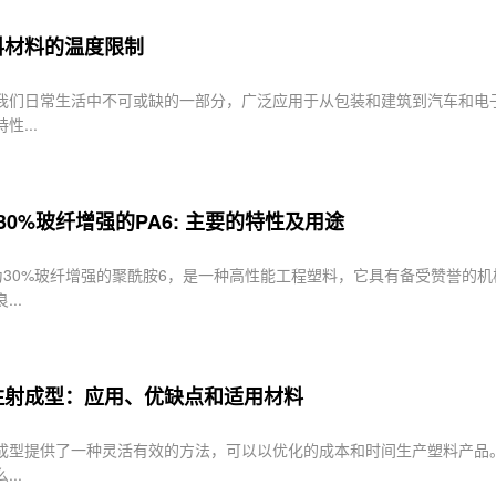
料材料的温度限制
我们日常生活中不可或缺的一部分，广泛应用于从包装和建筑到汽车和电
...
 - 30%玻纤增强的PA6: 主要的特性及用途
还称为30%玻纤增强的聚酰胺6，是一种高性能工程塑料，它具有备受赞誉的
..
注射成型：应用、优缺点和适用材料
型提供了一种灵活有效的方法，可以以优化的成本和时间生产塑料产品。 现在
..