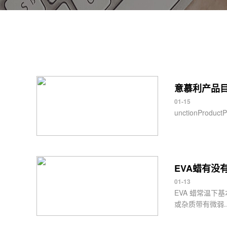
意慕利产品目录
01-15
unctionProductP
EVA蜡有没
01-13
EVA 蜡常温下
或杂质带有微弱..