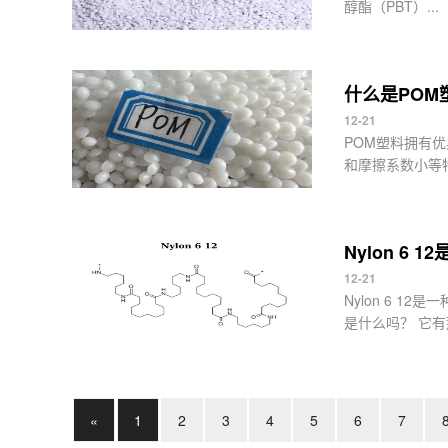
醇酯（PBT）...
什么是POM
12-21
POM塑料拥有
和摩擦系数小等特.
Nylon 6 
12-21
Nylon 6 
是什么吗？ 它有那
«
1
2
3
4
5
6
7