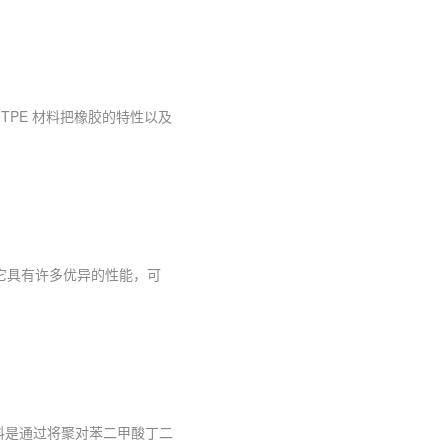
TPE 材料把橡胶的特性以及
剂让它具有许多优异的性能，可
材料是通过将聚对苯二甲酸丁二