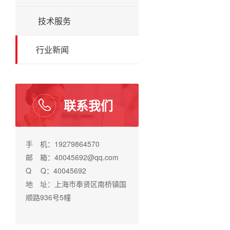
技术服务
行业新闻
联系我们
手 机：19279864570
邮 箱：40045692@qq.com
Q Q：40045692
地 址：上海市奉贤区南桥镇国
顺路936号5幢