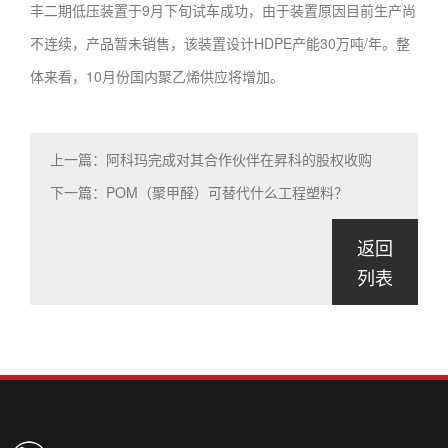
丰二期低压装置于9月下旬试车成功，由于装置原因目前生产尚
不连续，产品暂未销售，该装置设计HDPE产能30万吨/年。整
体来看，10月份国内聚乙烯供应将增加。
上一篇：阿科玛完成对其合作伙伴在昇科的股权收购
下一篇：POM（聚甲醛）可替代什么工程塑料？
返回
列表