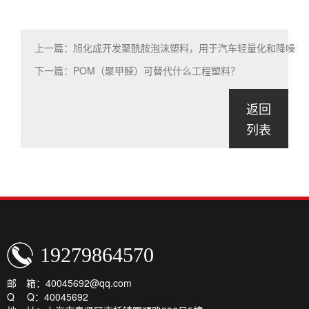
上一篇：旭化成开发聚酰胺泡沫塑料，用于汽车轻量化和降噪
下一篇：POM（聚甲醛）可替代什么工程塑料？
返回
列表
19279864570
邮 箱：40045692@qq.com
Q Q：40045692