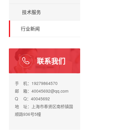
技术服务
行业新闻
联系我们
手 机：19279864570
邮 箱：40045692@qq.com
Q Q：40045692
地 址：上海市奉贤区南桥镇国
顺路936号5幢