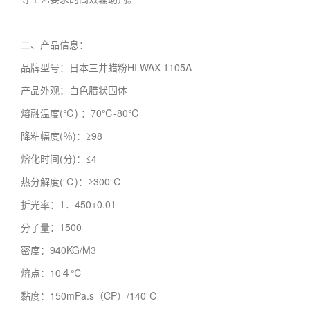
二、产品信息：
品牌型号：日本三井蜡粉HI WAX 1105A
产品外观：白色腊状固体
熔融温度(℃) ：70℃-80℃
降粘幅度(％)：≥98
熔化时间(分)：≤4
热分解度(℃)：≥300℃
折光率：1．450+0.01
分子量：1500
密度：940KG/M3
熔点：10４℃
黏度：150mPa.s（CP）/140℃