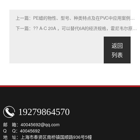
上一篇：PE蜡的物性、型号、种类特点及在PVC中应用案例、注意事项
下一篇：?? A-C 20A ，可以替代6A的经济规格，霍尼韦尔原装进口正品，指标物性与6A 可完全替换.
返回
列表
19279864570
邮 箱：40045692@qq.com
Q Q：40045692
地 址：上海市奉贤区南桥镇国顺路936号5幢