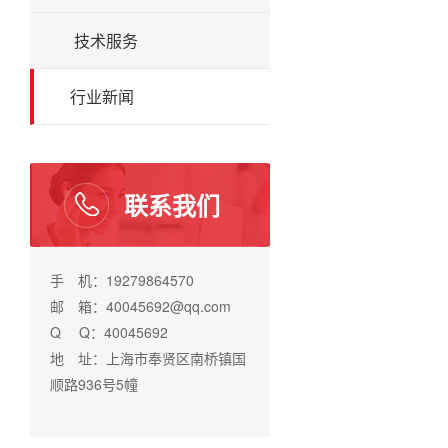
技术服务
行业新闻
联系我们
手 机：19279864570
邮 箱：40045692@qq.com
Q Q：40045692
地 址：上海市奉贤区南桥镇国
顺路936号5幢