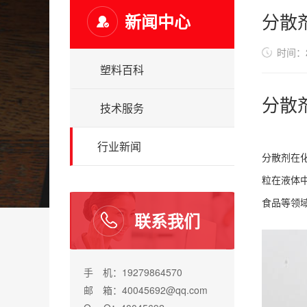
分散
新闻中心
时间：20
塑料百科
分散
技术服务
行业新闻
分散剂在
粒在液体
食品等领
联系我们
手 机：19279864570
邮 箱：40045692@qq.com