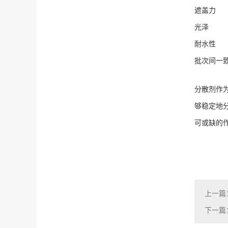
遮盖力
光泽
耐水性
批次间一
分散剂作
够稳定地
可或缺的
上一篇
下一篇