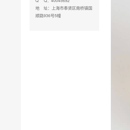
Q Q：40045692
地 址：上海市奉贤区南桥镇国
顺路936号5幢