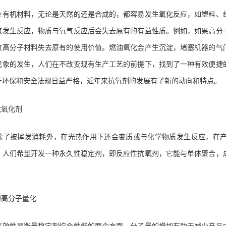
业有机材料，无论是天然的还是合成的，都容易发生氧化反应，如塑料、
气发生反应，物质与氧气反应后会失去原有的有益性质。例如，如果高分
致高分子材料失去原有的使用价值。燃油氧化会产生沉淀，堵塞机器的气
现象的发生，人们在不改变现有生产工艺的前提下，找到了一种有效便捷
于环保和安全法规日益严格，近年来抗氧剂的发展有了新的动向和特点。
抗氧化剂
除了被挥发消耗外，在光热作用下还会变质或与化学物质发生反应，在
，人们希望开发一种永久性稳定剂，即反应性抗氧剂，它能与单体聚合，
的高分子量化
高效性是衡量稳定剂综合性能的两个方面。分子量的增加有助于减少产品