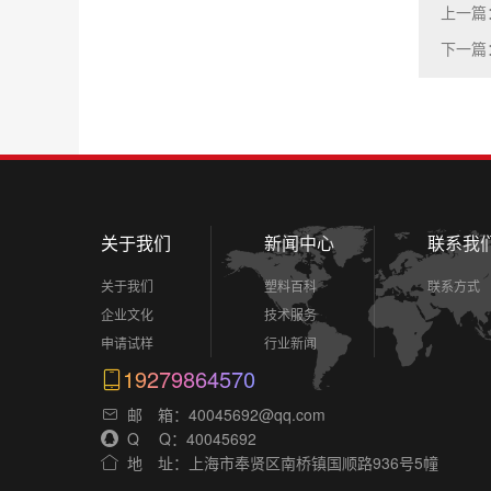
上一篇
下一篇
关于我们
新闻中心
联系我
关于我们
塑料百科
联系方式
企业文化
技术服务
申请试样
行业新闻
19279864570
邮 箱：40045692@qq.com
Q Q：40045692
地 址：上海市奉贤区南桥镇国顺路936号5幢