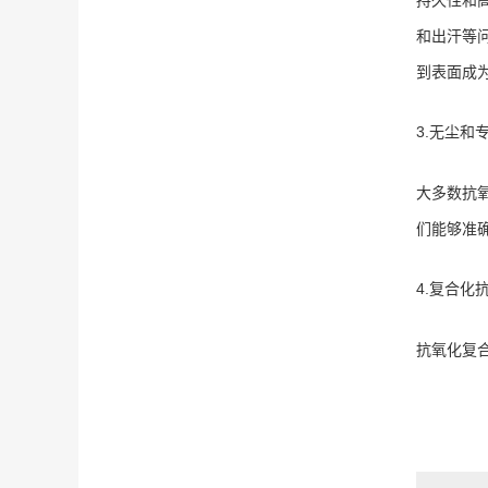
和出汗等
到表面成
3.无尘和
大多数抗
们能够准
4.复合化
抗氧化复