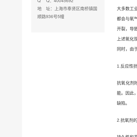
Q Q：40045692
地 址：上海市奉贤区南桥镇国
大多数工
顺路936号5幢
都会与氧
开裂，导
上述氧化
同时，由
1.反应性
抗氧化剂
能。因此
缺陷。
2.抗氧剂
持久性和