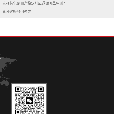
：选择抗氧剂和光稳定剂应遵循哪些原则？
：紫外线吸收剂种类
们