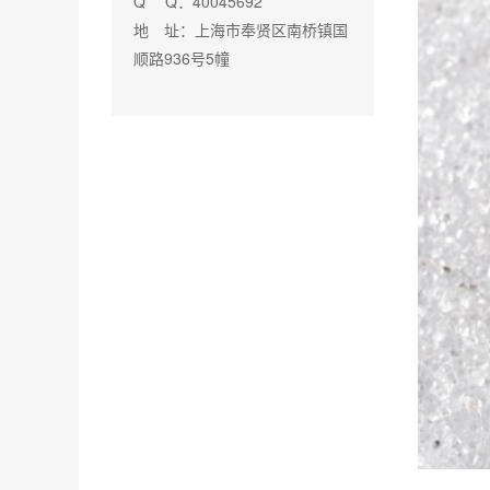
Q Q：40045692
地 址：上海市奉贤区南桥镇国
顺路936号5幢