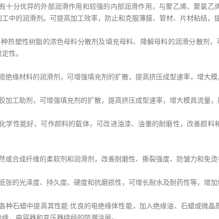
具有十分优异的外部润滑作用和较强的内部润滑作用，与聚乙烯、聚氯乙
加工中的润滑剂。可提高加工效率，防止和克服薄膜、管材、片材粘结，
为多种热塑性树脂的浓色母料分散剂及填充母料、降解母料的润滑分散剂，可
稳定性。
电缆绝缘材料的润滑剂，可增强填充剂的扩散，提高挤压成型速率，增大模
橡胶加工助剂，可增强填充剂的扩散，提高挤压成型速率，增大模具流量，
和化学性能好，可作颜料的载体，可改进油漆、油墨的耐磨性，改善颜料
天然或合成纤维的柔软剂和润滑剂，改善耐磨性、撕裂强度、防皱力和免烫
高纸张的光泽度、持久度、硬度和抗磨损性，可增长耐水及耐药性等，增加
入各种石蜡中提高其性能.优良的电绝缘体性能，加入绝缘油、石蜡或微晶
绝缘，电容器和变压器绕组的防潮涂层。