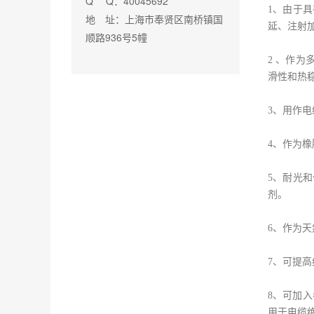
Q Q：40045692
1、由于
地 址：上海市奉贤区南桥镇国
延、注射
顺路936号5幢
2 、作
滑性和热
3、用作
4、作为
5、耐光
剂。
6、作为
7、可提
8、可加
用于电缆