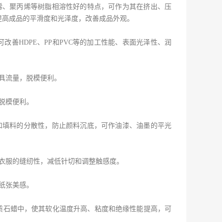
烯、聚丙烯等树脂相溶性好的特点，可作为其在挤出、压
提高成品的平滑度和光泽度，改善成品外观。
改善HDPE、PP和PVC等的加工性能、表面光泽性、润
具流量，脱模便利。
脱模便利。
和填料的分散性，防止颜料沉底，可作油漆、油墨的平光
衣服的缝纫性，减低针切和调整触感度。
纸张美感。
质石蜡中，使其软化温度升高、粘度和绝缘性能提高，可