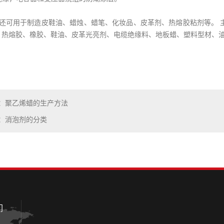
，还可用于制造皮鞋油、蜡烛、蜡笔、化妆品、皮革剂、热熔胶粘剂等。 
材、热熔胶、橡胶、鞋油、皮革光亮剂、电缆绝缘料、地板蜡、塑料型材、
：聚乙烯蜡的生产方法
：消泡剂的分类
们