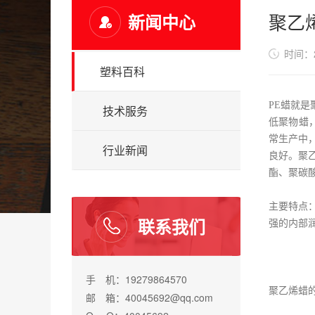
聚乙
新闻中心
时间：20
塑料百科
PE蜡就
技术服务
低聚物蜡
常生产中
行业新闻
良好。聚
酯、聚碳
主要特点
联系我们
强的内部
手 机：19279864570
聚乙烯蜡
邮 箱：40045692@qq.com