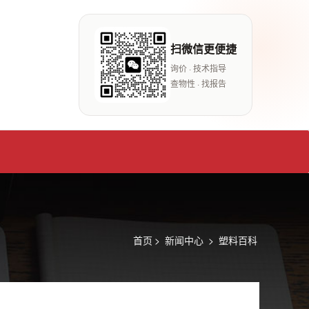
扫微信更便捷
询价 · 技术指导
查物性 · 找报告
首页
>
新闻中心
>
塑料百科