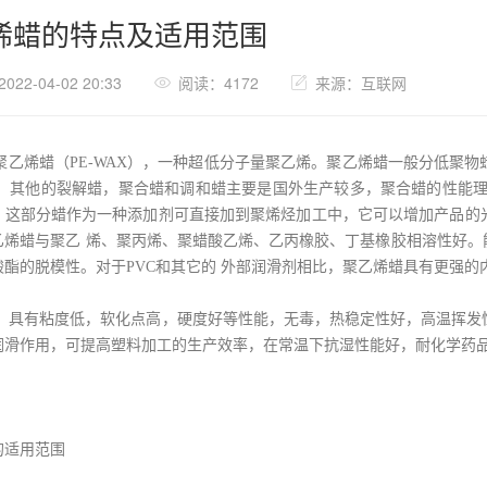
烯蜡的特点及适用范围
22-04-02 20:33
阅读：4172
来源：互联网
是聚乙烯蜡（PE-WAX），一种超低分子量聚乙烯。聚乙烯蜡一般分低聚
， 其他的裂解蜡，聚合蜡和调和蜡主要是国外生产较多，聚合蜡的性能理
，这部分蜡作为一种添加剂可直接加到聚烯烃加工中，它可以增加产品的
乙烯蜡与聚乙 烯、聚丙烯、聚蜡酸乙烯、乙丙橡胶、丁基橡胶相溶性好。
酸酯的脱模性。对于PVC和其它的 外部润滑剂相比，聚乙烯蜡具有更强的
： 具有粘度低，软化点高，硬度好等性能，无毒，热稳定性好，高温挥发
润滑作用，可提高塑料加工的生产效率，在常温下抗湿性能好，耐化学药
的适用范围