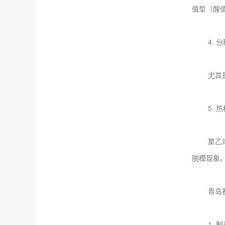
值型（酸值
4. 分
尤其是为
5. 热
聚乙烯蜡
脱模现象
青岛赛诺
1. 制