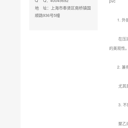
Q Q：40045692
pvc
地 址：上海市奉贤区南桥镇国
顺路936号5幢
1. 外
在压延成
的美观性
2. 
尤其是氯
3. 不
聚乙烯蜡添