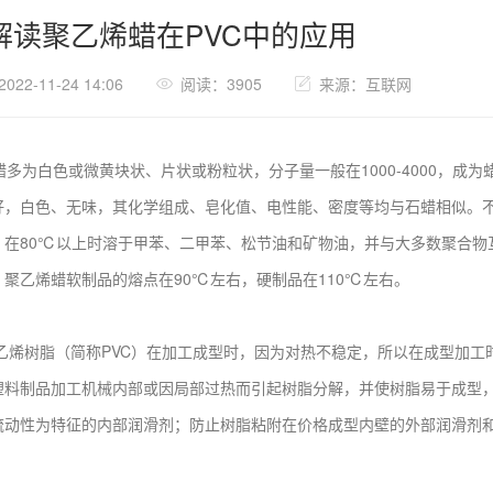
解读聚乙烯蜡在PVC中的应用
22-11-24 14:06
阅读：3905
来源：互联网
多为白色或微黄块状、片状或粉粒状，分子量一般在1000-4000，成
好，白色、无味，其化学组成、皂化值、电性能、密度等均与石蜡相似。
，在80℃以上时溶于甲苯、二甲苯、松节油和矿物油，并与大多数聚合物
，聚乙烯蜡软制品的熔点在90℃左右，硬制品在110℃左右。
树脂（简称PVC）在加工成型时，因为对热不稳定，所以在成型加工
塑料制品加工机械内部或因局部过热而引起树脂分解，并使树脂易于成型，
流动性为特征的内部润滑剂；防止树脂粘附在价格成型内壁的外部润滑剂