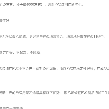
1.0左右，分子量4000左右），则对PVC透明性影响小。
散性好
粉状聚乙烯蜡，更容易与PVC均匀掺合，均匀地分散在PVC制品中。
稳定性好，不起霜，不脱模。
加在PVC中不会产生初期染色现象，所以PVC热稳定性很好；在成型
。
生产的PVC用聚乙烯蜡具有以下优势： 聚乙烯蜡在PVC制品的加工生
品表面光泽更佳