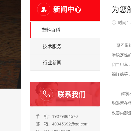
为您
新闻中心
时间：20
塑料百科
聚乙烯蜡
技术服务
学稳定性
行业新闻
和二甲苯
褐煤蜡等
联系我们
聚氯乙烯
脂滞留在
改善内部
手 机：19279864570
邮 箱：40045692@qq.com