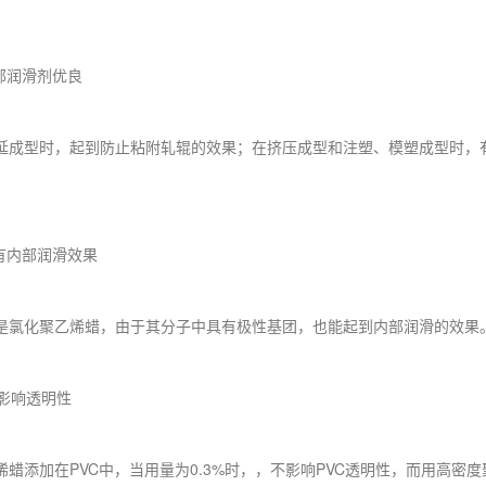
部润滑剂优良
型时，起到防止粘附轧辊的效果；在挤压成型和注塑、模塑成型时，有
。
兼有内部润滑效果
化聚乙烯蜡，由于其分子中具有极性基团，也能起到内部润滑的效果
影响透明性
加在PVC中，当用量为0.3%时，，不影响PVC透明性，而用高密度聚乙