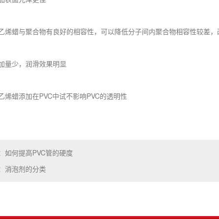
乙烯蜡与聚合物有良好的相容性，可以降低分子间内聚合物相容性较差，
加量少，润滑效果明显
烯蜡添加在PVC中试不影响PVC的透明性
：如何提高PVC管的硬度
：消泡剂的分类