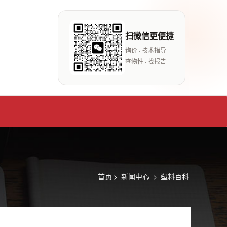
扫微信更便捷
询价 · 技术指导
查物性 · 找报告
首页
>
新闻中心
>
塑料百科