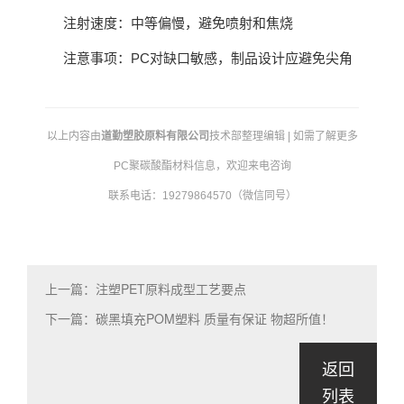
注射速度：中等偏慢，避免喷射和焦烧
注意事项：PC对缺口敏感，制品设计应避免尖角
以上内容由
道勤塑胶原料有限公司
技术部整理编辑 | 如需了解更多
PC聚碳酸酯材料信息，欢迎来电咨询
联系电话：19279864570（微信同号）
上一篇：注塑PET原料成型工艺要点
下一篇：碳黑填充POM塑料 质量有保证 物超所值！
返回
列表