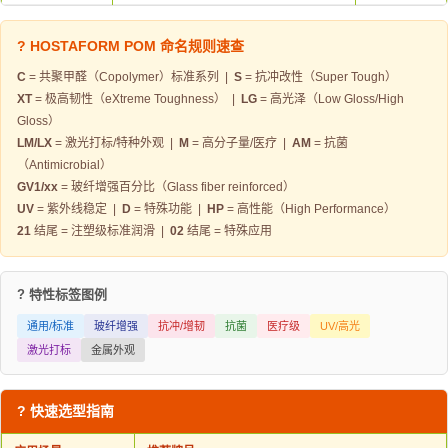
? HOSTAFORM POM 命名规则速查
C
= 共聚甲醛（Copolymer）标准系列 |
S
= 抗冲改性（Super Tough）
XT
= 极高韧性（eXtreme Toughness） |
LG
= 高光泽（Low Gloss/High
Gloss）
LM/LX
= 激光打标/特种外观 |
M
= 高分子量/医疗 |
AM
= 抗菌
（Antimicrobial）
GV1/xx
= 玻纤增强百分比（Glass fiber reinforced）
UV
= 紫外线稳定 |
D
= 特殊功能 |
HP
= 高性能（High Performance）
21
结尾 = 注塑级标准润滑 |
02
结尾 = 特殊应用
? 特性标签图例
通用/标准
玻纤增强
抗冲/增韧
抗菌
医疗级
UV/高光
激光打标
金属外观
? 快速选型指南