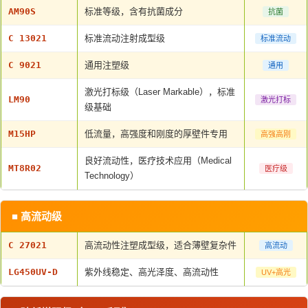
AM90S
标准等级，含有抗菌成分
抗菌
C 13021
标准流动注射成型级
标准流动
C 9021
通用注塑级
通用
激光打标级（Laser Markable），标准
LM90
激光打标
级基础
M15HP
低流量，高强度和刚度的厚壁件专用
高强高刚
良好流动性，医疗技术应用（Medical
MT8R02
医疗级
Technology）
■ 高流动级
C 27021
高流动性注塑成型级，适合薄壁复杂件
高流动
LG450UV-D
紫外线稳定、高光泽度、高流动性
UV+高光