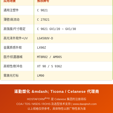
应用场景
推荐牌号
通用注塑件
C 9021
薄壁/高流动
C 27021
高强度/尺寸稳定
C 9021 GV1/20 ~ GV1/30
高光泽外观件+UV
LG450UV-D
金属质感外观
LX90Z
医疗/抗菌器械
MT8R02 / AM90S
高韧性/耐冲击
XT 90 / S 9362
需激光打标
LM90
道勤塑化 &mdash; Ticona / Celanese 代理商
&reg;
HOSTAFORM
是 Celanese 集团的注册商标
COA / TDS / MSDS / ROHS 及选型技术支持 | www.daoqinsh.com
以上规格仅供参考，具体物性以原厂物性表为准