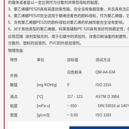
的载体或者是以一定比例作为分散剂并降低母粒的粘度。
3、聚乙烯蜡PE520具有高度抗氧性能，完全没有鱼眼现象，并且具有
4、聚乙烯蜡PE520完全适用于聚烯烃着色的颜料母粒，作为聚乙烯蜡
5、含有聚乙烯蜡PE520的颜料母粒对聚乙烯的机械性能完全没有影响。
6、对于其他类型的聚乙烯蜡，科莱恩蜡粉PE 520具有良好的热稳定
应用范围 溶剂型抛光剂、用于石蜡中的添加剂、改善印刷油墨的耐磨性
分散剂、塑料的润滑剂、PVC的外部润滑剂。
物理性能
特性
单位
目标值
测试方法
白色粉末
QM-AA-634
外观
酸值
[mg KOH/g]
0
ISO 2114
滴点
[°C]
117 - 123
ASTM D 3954
粘度
[mPa·s]
~ 650
DIN 53019 at 140
密度
[g/cm3]
~ 0,93
ISO 1183