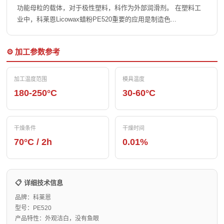
功能母粒的载体，对于极性塑料，科作为外部润滑剂。 在塑料工
业中，科莱恩Licowax蜡粉PE520重要的应用是制造色...
⚙️ 加工参数参考
加工温度范围
模具温度
180-250°C
30-60°C
干燥条件
干燥时间
70°C / 2h
0.01%
📋 详细技术信息
品牌：科莱恩
型号：PE520
产品特性：外观洁白，没有鱼眼