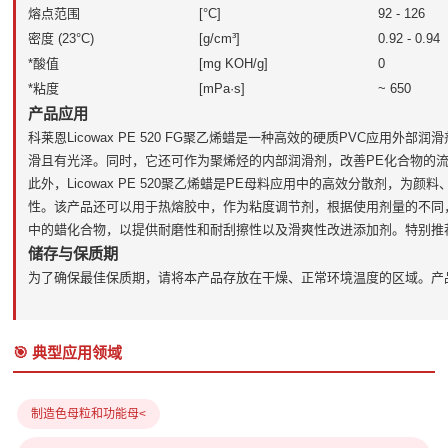
熔点范围
[°C]
92 - 126
密度 (23°C)
[g/cm³]
0.92 - 0.94
*酸值
[mg KOH/g]
0
*粘度
[mPa·s]
~ 650
产品应用
科莱恩Licowax PE 520 FG聚乙烯蜡是一种高效的硬质PVC应用
滑且有光泽。同时，它还可作为聚烯烃的内部润滑剂，改善PE化合物的
此外，Licowax PE 520聚乙烯蜡是PE母料应用中的高效分散剂，
性。该产品还可以用于热熔胶中，作为粘度调节剂，根据使用剂量的不同
中的蜡化合物，以提供耐磨性和耐刮擦性以及滑爽性改进添加剂。特别推
储存与保质期
为了确保最佳保质期，请将本产品存放在干燥、正常环境温度的区域。产
🎯 典型应用领域
制造色母粒和功能母<