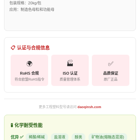
包装规格：20kg/包
应用：制造色母粒和功能母
📋 认证与合规信息
🌍
🏭
✅
RoHS 合规
ISO 认证
品质保证
符合欧盟RoHS指令
质量管理体系
原厂正品
更多工程塑料型号请访问
daoqinsh.com
🧪 化学耐受性能
优异 ✅
稀酸/稀碱
盐溶液
醇类
矿物油(熔融态混溶)