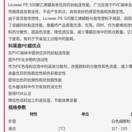
Licowax PE 520聚乙烯蜡具有优异的抗粘连性能，广泛应用于PV
凭借其高抗氧化性，不会产生斑点，具有良好的感官性能和热稳定性。
由于其非极性特性，Licowax PE 520聚乙烯蜡粉与极性塑料不相容
了卓越的抗粘连性能，使最终产品表面光滑、光亮。同时，作为聚烯烃改性和色
料的分散性，提高色浓度，降低滤压值，减少薄膜应用中的斑点数量。它还
下使用，有利于节省加工过程中的能耗。
科莱恩PE蜡优点
在PVC熔体中提供优异的抗粘连性能
提升PE化合物的流动性
作为PE色母料应用中的高效分散剂，改善颜料的分散性和色浓度，减少
具备优异的热稳定性和色彩稳定性
提供出色的抗擦伤和抗划痕性能
在木器涂料中作为有效的消光剂
获得FDA认证
降低色母料加工的滤压值，节能效果显著
规格参数
特性
单位
外观
白色细颗粒
滴点
[°C]
117 - 123