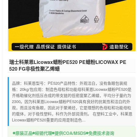
瑞士科莱恩Licowax蜡粉PE520 PE蜡粉LICOWAX PE
520 FG非极性聚乙烯蜡
品牌：科莱恩型号：PE520产品特性：外观洁白，没有鱼眼包装规
格：20kg/包应用：制造色母粒和功能母科莱恩Licowax蜡粉PE520是
齐格勒催化剂低压合成的带支链的低密度聚乙烯蜡，平均分子量约为
2300。因为科莱恩Licowax蜡粉PE520具有良好的抗氧性和洁白的外
观，而且没有鱼眼，因此对于聚烯烃，它是理想的色母粒和功能母粒
的载体，对于极性塑料，科作为外部润滑剂。 在塑料工业中，科莱恩
Licowax蜡粉PE520重要的应用是制造色...
原装正品
经销代理
提供COA/MSDS
免费技术咨询