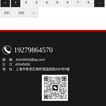
«
1
2
3
4
5
6
7
8
...
231
232
»
19279864570
邮 箱：40045692@qq.com
Q Q：40045692
地 址：上海市奉贤区南桥镇国顺路936号5幢