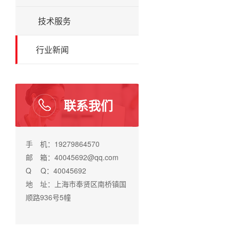
技术服务
行业新闻
联系我们
手 机：19279864570
邮 箱：40045692@qq.com
Q Q：40045692
地 址：上海市奉贤区南桥镇国
顺路936号5幢