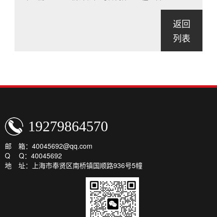
返回
列表
19279864570
邮 箱：40045692@qq.com
Q Q：40045692
地 址：上海市奉贤区南桥镇国顺路936号5幢