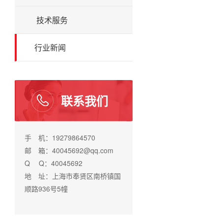
技术服务
行业新闻
联系我们
手 机：19279864570
邮 箱：40045692@qq.com
Q Q：40045692
地 址：上海市奉贤区南桥镇国
顺路936号5幢