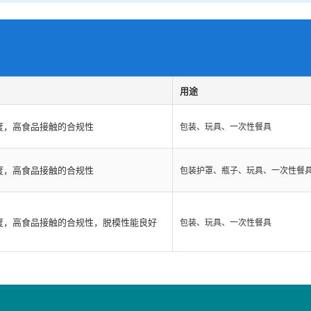
用途
度，高食品接触的合规性
包装、玩具、一次性餐具
度，高食品接触的合规性
包装护罩、瓶子、玩具、一次性餐
度，高食品接触的合规性，脱模性能良好
包装、玩具、一次性餐具