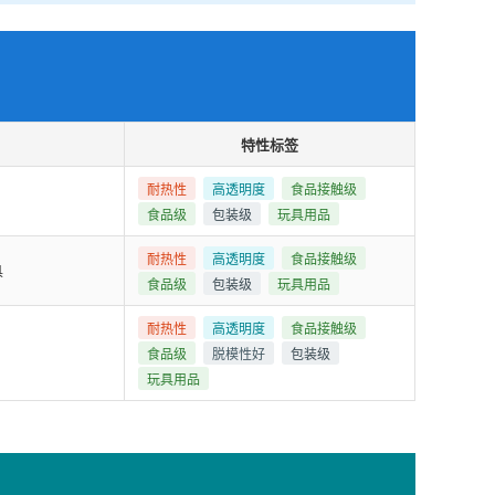
特性标签
耐热性
高透明度
食品接触级
食品级
包装级
玩具用品
耐热性
高透明度
食品接触级
具
食品级
包装级
玩具用品
耐热性
高透明度
食品接触级
食品级
脱模性好
包装级
玩具用品