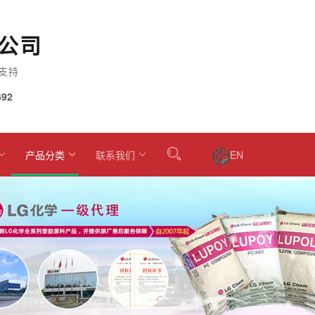
公司
支持
92
产品分类
联系我们
EN