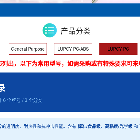
产品分类
General Purpose
LUPOY PC/ABS
LUPOY PC
ABS
部列出，以下为常用型号，如需采购或有特殊要求可来
录
计 6 个牌号 / 3 个分类
，具有优异的透明度、耐热性和抗冲击性能。含有
标准/食品级
、
高粘度/光学级
和