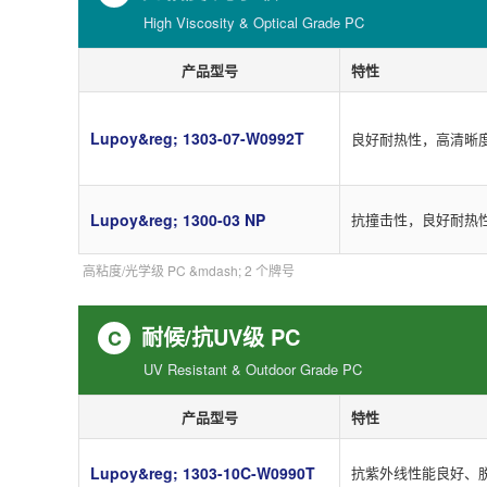
High Viscosity & Optical Grade PC
产品型号
特性
Lupoy&reg; 1303-07-W0992T
良好耐热性，高清晰
Lupoy&reg; 1300-03 NP
抗撞击性，良好耐热
高粘度/光学级 PC &mdash; 2 个牌号
耐候/抗UV级 PC
C
UV Resistant & Outdoor Grade PC
产品型号
特性
Lupoy&reg; 1303-10C-W0990T
抗紫外线性能良好、