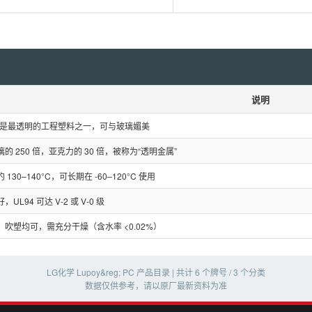
说明
C 是最透明的工程塑料之一，可与玻璃媚美
的 250 倍，亚克力的 30 倍，被称为“透明金属”
130–140°C，可长期在 -60–120°C 使用
UL94 可达 V-2 或 V-0 级
吹塑均可，需充分干燥（含水率 <0.02%）
LG化学 Lupoy&reg; PC 产品目录 | 共计 6 个牌号 / 3 个分类
数据仅供参考，请以原厂最新资料为准