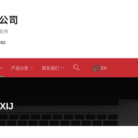
公司
支持
92
产品分类
联系我们
EN
XIJ