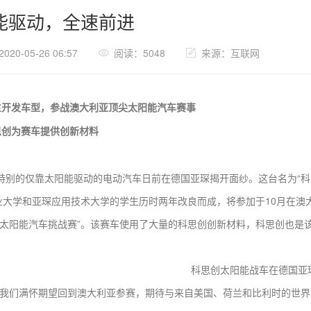
能驱动，全速前进
20-05-26 06:57
阅读：5048
来源：互联网
主开发车型，参战澳大利亚顶尖太阳能汽车赛事
思创为赛车提供创新材料
仅靠太阳能驱动的电动汽车日前在德国亚琛揭开面纱。这台名为“科思创太阳能
业大学和亚琛应用技术大学的学生历时两年改良而成，将参加于10月在澳
世界太阳能汽车挑战赛”。该赛车使用了大量的科思创创新材料，科思创也是
科思创太阳能战车在德国亚
们满怀期望回到澳大利亚参赛，期待与来自美国、荷兰和比利时的世界顶尖