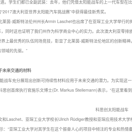
ein说道。学生们都已全副武装：去年，他们凭借太阳能战车的上一代车型在
“2017澳大利亚世界太阳能汽车挑战赛”中获得最佳新秀奖。
-威斯特法伦州州长Armin Laschet也出席了在亚琛工业大学举行
车，同时这也证明了我们州作为科学商业中心的实力。此次澳大利亚零排
世界上最优秀的队伍同场竞技，彰显了北莱茵-威斯特法伦地区的创新精神
该领域的先驱。”
于未来
交通
的材料
战车充分展现出创新可持续性材料应用于未来交通的潜力。为实现这一
科思创首席执行官施乐文博士(Dr. Markus Steilemann)表示，“
科思创太阳能战车
aschet、亚琛工业大学校长Ulrich Rüdiger教授和亚琛应用技术大学
er表示：“亚琛工业大学对其学生在这个振奋人心的项目中倾注的专业和热