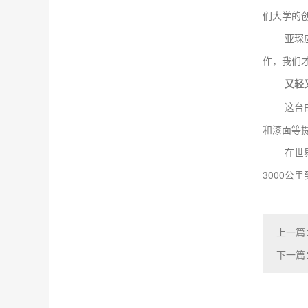
们大学的创
亚琛应用
作，我们
又轻
这台由国
和漆面等
在世界太
3000公
上一篇
下一篇