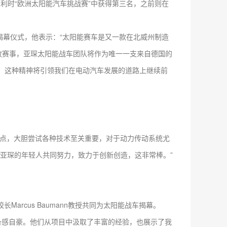
比利时“欧洲太阳能汽车挑战赛”中获得第三名，之前则在
的揭幕仪式，他表示：“太阳能赛车是又一款在北威州制造
放赛事，亚琛太阳能战车团队将作为唯一一支来自德国的
。这种精神将引领我们在电动汽车发展的道路上继续前
点，大胆尝试各种技术至关重要，对于动力传动系统尤
在这里看到亚琛的年轻人共同努力，致力于创新创造，这非常棒。”
校长Marcus Baumann教授共同为太阳能战车揭幕。
情备感自豪。他们从项目中汲取了丰富的经验，也展示了我