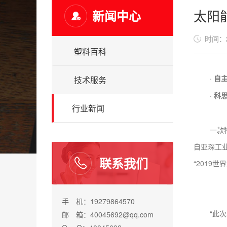
太阳
新闻中心
时间：20
塑料百科
·
技术服务
自
·
科
行业新闻
一款特别的
自亚琛工
联系我们
“2019
手 机：19279864570
“此次我
邮 箱：40045692@qq.com