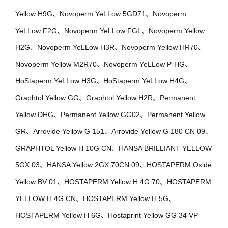
Yellow H9G、Novoperm YeLLow 5GD71、Novoperm
YeLLow F2G、Novoperm YeLLow FGL、Novoperm Yellow
H2G、Novoperm YeLLow H3R、Novoperm Yellow HR70、
Novoperm Yellow M2R70、Novoperm YeLLow P-HG、
HoStaperm YeLLow H3G、HoStaperm YeLLow H4G、
Graphtol Yellow GG、Graphtol Yellow H2R、Permanent
Yellow DHG、Permanent Yellow GG02、Permanent Yellow
GR、Arrovide Yellow G 151、Arrovide Yellow G 180 CN 09、
GRAPHTOL Yellow H 10G CN、HANSA BRILLIANT YELLOW
5GX 03、HANSA Yellow 2GX 70CN 09、HOSTAPERM Oxide
Yellow BV 01、HOSTAPERM Yellow H 4G 70、HOSTAPERM
YELLOW H 4G CN、HOSTAPERM Yellow H 5G、
HOSTAPERM Yellow H 6G、Hostaprint Yellow GG 34 VP