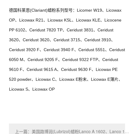
德国科莱恩(Clariant)蜡粉系列型号：Licomer W19、Licowax
OP、Licowax R21、Licowax KSL、Licowax KLE、Licocene
PP 6102、Ceridust 7820 TP、Ceridust 3831、Ceridust
3620、Ceridust 3620、Ceridust 3715、Ceridust 3910、
Ceridust 3920 F、Ceridust 3940 F、Ceridust 5551、Ceridust
6050 M、Ceridust 9205 F、Ceridust 9322 FTP、Ceridust
9610 F、Ceridust 9615 A、Ceridust 9630 F、Licowax PE
520 powder、Licowax C、Licowax E粉末、Licowax E薄片、
Licowax S、Licowax OP
上一篇：美国路博润(Lubrizol)蜡粉Lanco A 1602、Lanco 1380 SF系列型号应用介绍下篇