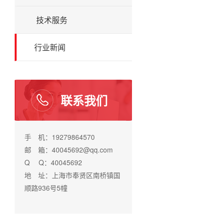
技术服务
行业新闻
联系我们
手 机：19279864570
邮 箱：40045692@qq.com
Q Q：40045692
地 址：上海市奉贤区南桥镇国
顺路936号5幢