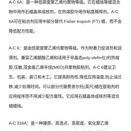
A-C 6A：是一种低密度聚乙烯均聚物等级。它在蜡烛等蜡混合
物中用作石蜡晶体成核剂，在热熔胶中用作粘度稀释剂。A-C
6A可在粘合剂应用中部分替代 Fisher tropsch (FT) 蜡，而不会
降低配方性能。
A-C 6：是由低密度聚乙烯均聚物等级。作为附着力促进剂和润
滑剂。兼容乙烯醋酸乙烯和适用于非晶态poly-olefin仕)的热熔
胶,压敏,茂金属乙烯辛烷(MEO)共聚物胶粘剂。A-C 6建议卫
生、包装、装订和木工。它提高耐热性,降低应用温度,防止油迁
移,减少处理时间。可以部分代替费舍尔托(英尺)蜡在胶粘剂的
应用程序而不用减少配方属性。它应用石蜡晶体成核剂等混合
蜡蜡烛。
A-C 316A：是一种硬质、高滴点、高密度、氧化聚乙烯