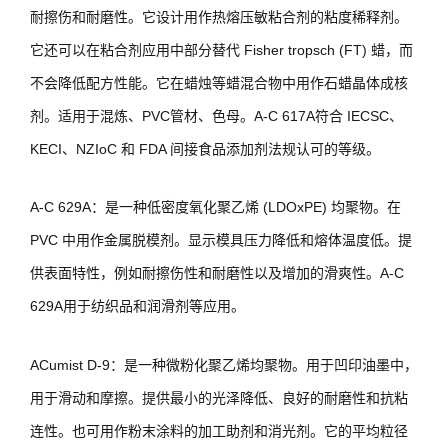
耐擦伤和耐磨性。它设计用作热熔压敏粘合剂的粘度稀释剂。
它还可以在粘合剂应用中部分替代 Fisher tropsch (FT) 蜡，而
不会降低配方性能。它在蜡烛等蜡混合物中用作石蜡晶体成核
剂。适用于混炼、PVC管材、色母。A-C 617A符合 IECSC、
KECI、NZIoC 和 FDA 间接食品添加剂法规认可的等级。
A-C 629A：是一种低密度氧化聚乙烯 (LDOxPE) 均聚物。在
PVC 中用作金属脱模剂。显示模具压力降低和熔体温度低。提
供表面特性，例如耐擦伤性和耐磨性以及增加的滑爽性。A-C
629A用于纺织品和润滑剂等应用。
ACumist D-9：是一种微粉化聚乙烯均聚物。用于凹印油墨中，
用于滑动和摩擦。提供最小的光泽降低、良好的耐磨性和抗粘
连性。也可用作粉末涂料的加工助剂和消光剂。它的平均粒径