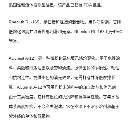
热固性和液体溶剂型油墨。该产品已获得 FDA 批准。
Rheolub RL-165：是石蜡和烃蜡的混合物。用作润滑剂。它降
低熔化温度并改善外部润滑和光泽。Rheolub RL-165 用于PVC
管道。
ACumist A-12：是一种微粉化氧化聚乙烯均聚物。用于水性涂
料、柔版和凹版油墨以及套印清漆。提供出色的耐磨性、韧性
和抗粘连性。提供出色的消光效果，无需打磨并降低摩擦系
数。ACumist A-12也可用作粉末涂料中的加工助剂和消光剂。
由于其高密度，它具有出色的抗沉降和抗漂浮性能。它与水基
体系高度相容，不会产生泡沫。它在室温下不溶于溶剂和基于
紫外线的单体和低聚物。