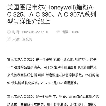
美国霍尼韦尔(Honeywell)蜡粉A-
C 325、A-C 330、A-C 307A系列
型号详细介绍上
时间：2026-01-22 15:16
阅读：1086
来源：互联网
霍尼韦尔A-C 325：是一个高密度,氧化聚乙烯均聚物粉。这是
一个艰难的品位高滴点。用于水性涂料和油墨套印清漆和抛光
来改善表面性质包括3月和耐磨性通过降低摩擦系数。25日的酸
值,使其能够乳化成水。A-C 325是FDA间接批准。
霍尼韦尔A-C 330：是一种高密度、坚硬、高滴点的氧化聚乙烯
均聚物，由霍尼韦尔提供。用于套印清漆、水性涂料、油墨和