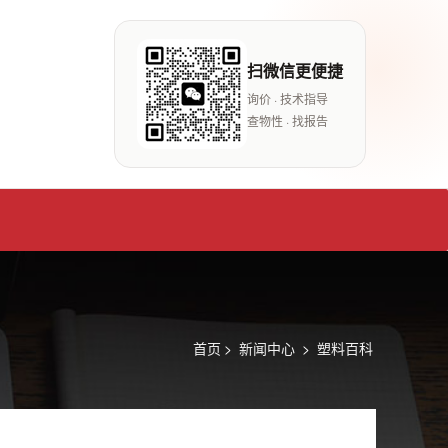
扫微信更便捷
询价 · 技术指导
查物性 · 找报告
首页
>
新闻中心
>
塑料百科