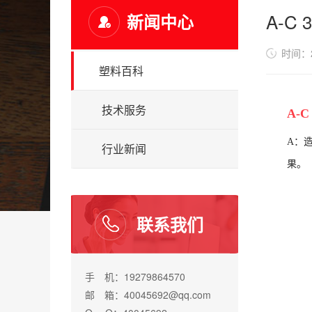
A-C
新闻中心
时间：20
塑料百科
技术服务
A-
A：
行业新闻
果。
联系我们
手 机：19279864570
邮 箱：40045692@qq.com