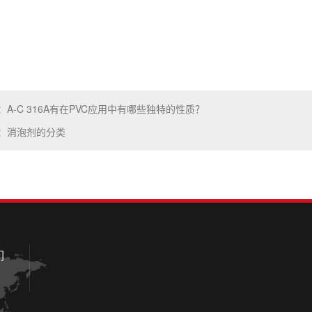
：A-C 316A有在PVC应用中有哪些独特的性质？
：消泡剂的分类
们