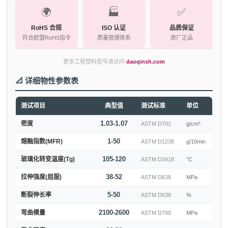
🌍
🏭
✅
RoHS 合规
ISO 认证
品质保证
符合欧盟RoHS指令
质量管理体系
原厂正品
更多工程塑料型号请访问
daoqinsh.com
📐 详细物性参数表
测试项目
典型值
测试标准
单位
1.03-1.07
密度
ASTM D792
g/cm³
1-50
熔融指数(MFR)
ASTM D1238
g/10min
105-120
玻璃化转变温度(Tg)
ASTM D3418
°C
38-52
拉伸强度(屈服)
ASTM D638
MPa
5-50
断裂伸长率
ASTM D638
%
2100-2600
弯曲模量
ASTM D790
MPa