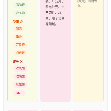
装，广泛用于
(黄变)。密封保
脂肪烃
存。
家电外壳、汽
车饰件、玩
液压油
具、电子设备
受限 ⚠
等领域。
酮类
酯类
芳香烃
卤代烃
避免 ❌
浓硫酸
浓硝酸
冰醋酸
DMF