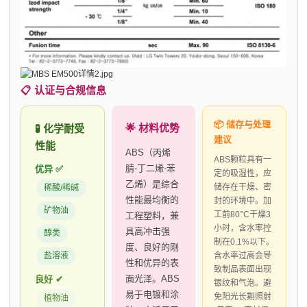
📋 认证与合规信息
📦 储存与处理
🌟 材料优势
🧪 化学耐受
建议
性能
ABS（丙烯
ABS颗粒具有一
腈-丁二烯-苯
优异 ✅
定的吸湿性，应
乙烯）是综合
储存在干燥、密
稀酸/稀碱
性能最均衡的
封的环境中。加
矿物油
工前80°C干燥3
工程塑料，兼
小时，含水率控
具高冲击强
醇类
制在0.1%以下。
度、良好的刚
盐溶液
含水率过高会导
性和优异的表
致制品表面出现
面光泽。ABS
良好 ✔
银纹和气泡。避
易于电镀和涂
免阳光长期照射
植物油