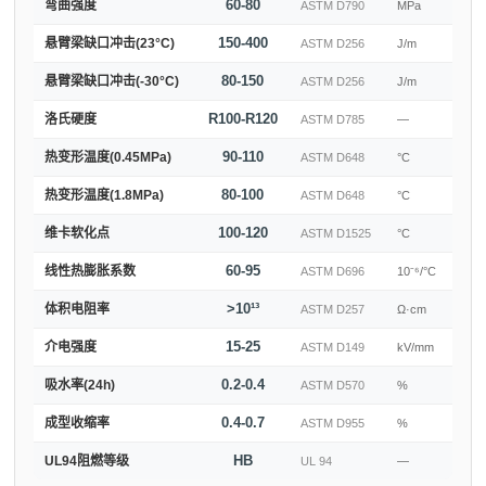
60-80
弯曲强度
ASTM D790
MPa
150-400
悬臂梁缺口冲击(23°C)
ASTM D256
J/m
80-150
悬臂梁缺口冲击(-30°C)
ASTM D256
J/m
R100-R120
洛氏硬度
ASTM D785
—
90-110
热变形温度(0.45MPa)
ASTM D648
°C
80-100
热变形温度(1.8MPa)
ASTM D648
°C
100-120
维卡软化点
ASTM D1525
°C
60-95
线性热膨胀系数
ASTM D696
10⁻⁶/°C
>10¹³
体积电阻率
ASTM D257
Ω·cm
15-25
介电强度
ASTM D149
kV/mm
0.2-0.4
吸水率(24h)
ASTM D570
%
0.4-0.7
成型收缩率
ASTM D955
%
HB
UL94阻燃等级
UL 94
—