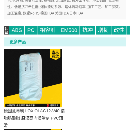
包, 代理商, 热变形温度, 熔指数, 流动系数, 抗冲击性能、冲击强度, 低温韧
性、低温抗冲击性能, 熔体流动系数、熔体流动速率, 加工工艺、加工参数、
加工温度, 欧盟RoHS 德国FDA 美国FDA 日本FDA
ABS
PC
相容剂
EM500
抗冲
增韧
改性
更多产品
标
德国意幕利 LOXIOL®G12-V40 偏
签
脂肪酸脂 原汉高内润滑剂 PVC润
滑