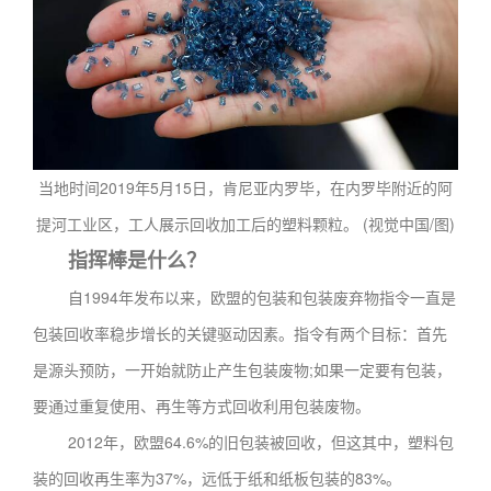
当地时间2019年5月15日，肯尼亚内罗毕，在内罗毕附近的阿
提河工业区，工人展示回收加工后的塑料颗粒。 (视觉中国/图)
指挥棒是什么？
自1994年发布以来，欧盟的包装和包装废弃物指令一直是
包装回收率稳步增长的关键驱动因素。指令有两个目标：首先
是源头预防，一开始就防止产生包装废物;如果一定要有包装，
要通过重复使用、再生等方式回收利用包装废物。
2012年，欧盟64.6%的旧包装被回收，但这其中，塑料包
装的回收再生率为37%，远低于纸和纸板包装的83%。