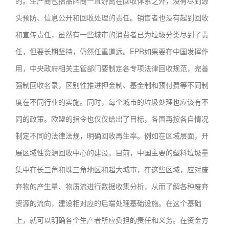
的。生产商包括品牌商一直游离在回收体系之外，没有尽到源
头预防、信息公开和回收处理的责任。销售者也没有起到回收
和宣传责任，虽然有一些城市的消费者已为垃圾分类尽到了责
任，但要长期坚持，仍然任重道远。EPR如果要在中国发挥作
用，中央政府相关主管部门要制定各专项法律回收规范，完善
强制回收名录，区别性推进押金制、基金制和预付费等不同制
度在不同行业的实施。同时，每个城市的垃圾处理也应该有不
同的政策。欧盟的指令也仅仅给出了目标，各国再按各自情况
制定不同的法律法规，明确回收再生率。例如在区域层面，开
展区域性资源回收中心的建设。目前，中国主要的塑料垃圾量
集中在长三角和珠三角地区和超大城市，在这些区域，应对废
弃物的产生量、物质流进行数据收集分析，从而了解各种废弃
资源的流向，建设相对应的后端处理基础设施。在这个基础
上，就可以明确各个生产者所应负担的责任和义务。在资金方