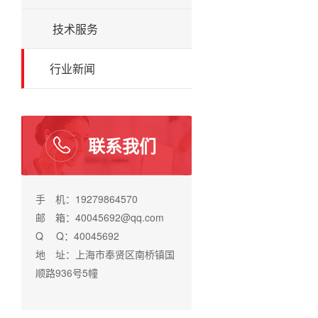
技术服务
行业新闻
联系我们
手 机：19279864570
邮 箱：40045692@qq.com
Q Q：40045692
地 址：上海市奉贤区南桥镇国
顺路936号5幢