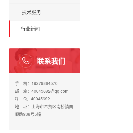
技术服务
行业新闻
联系我们
手 机：19279864570
邮 箱：40045692@qq.com
Q Q：40045692
地 址：上海市奉贤区南桥镇国
顺路936号5幢