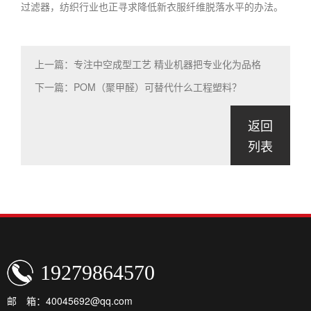
过滤器，纺织行业也正寻求降低新衣服纤维脱落水平的办法。
上一篇：专注中空成型工艺 精业机器把专业化为品格
下一篇：POM（聚甲醛）可替代什么工程塑料？
返回
列表
19279864570
邮 箱：40045692@qq.com