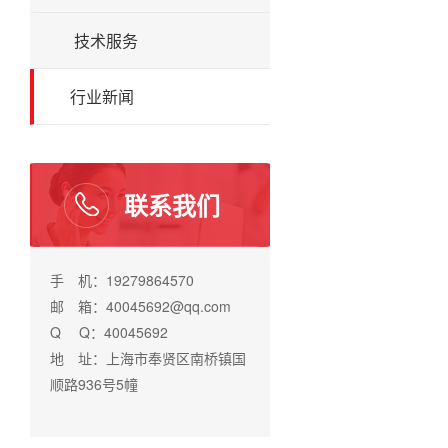
技术服务
行业新闻
联系我们
手 机：19279864570
邮 箱：40045692@qq.com
Q Q：40045692
地 址：上海市奉贤区南桥镇国
顺路936号5幢