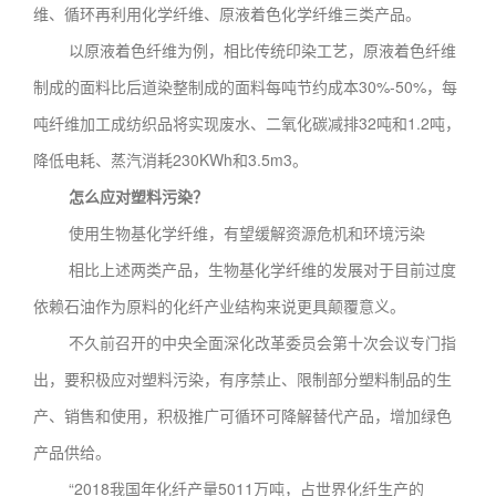
维、循环再利用化学纤维、原液着色化学纤维三类产品。
以原液着色纤维为例，相比传统印染工艺，原液着色纤维
制成的面料比后道染整制成的面料每吨节约成本30%-50%，每
吨纤维加工成纺织品将实现废水、二氧化碳减排32吨和1.2吨，
降低电耗、蒸汽消耗230KWh和3.5m3。
怎么应对塑料污染？
使用生物基化学纤维，有望缓解资源危机和环境污染
相比上述两类产品，生物基化学纤维的发展对于目前过度
依赖石油作为原料的化纤产业结构来说更具颠覆意义。
不久前召开的中央全面深化改革委员会第十次会议专门指
出，要积极应对塑料污染，有序禁止、限制部分塑料制品的生
产、销售和使用，积极推广可循环可降解替代产品，增加绿色
产品供给。
“2018我国年化纤产量5011万吨，占世界化纤生产的