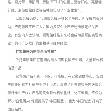
维、聚对苯二甲酸丙二醇酯(PTT)纤维;蛋白复合纤维、壳聚糖
纤维、海藻酸盐纤维等品种都实现了产业化生产。
以聚乳酸为例，我国聚乳酸纤维起步虽晚，但发展势头强
劲，应用领域不断扩大。国内多家企业已经纷纷涉足相关产
业。有业内人士认为，聚乳酸纤维未来将会成为最可能实现商
业化的可广泛推广的生物基可降解纤维。
蚌埠将来为啥能全面禁塑？
依托丰原集团打造国内最大的聚乳酸产业园，大量替代石
油基产品
聚乳酸产品无毒、环保、可降解。在安徽省蚌埠市，安徽
丰原集团着力打通产业链上下游，建成了世界首条千吨级聚乳
酸纤维生产线，产品可完全替代石油化纤、化工塑料，不仅为
解决“白色污染”难题提供了“中国智慧”，也为“中国制造”打响了
国际品牌。