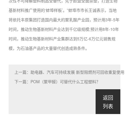
次性不可降解塑料制品全替代，先于欧盟全面禁塑，打造生物
基新材料推广使用的‘蚌埠样板’。”蚌埠市市长王诚表示，当地
将依托丰原集团打造国内最大的聚乳酸产业园，预计用3年-5年
时间，推动生物基新材料产业达到千亿级规模;预计用8年-10年
时间，推动生物基新材料产业集群达到5万亿-6万亿元销售规
模，为石油基产品的大量替代创造成熟条件。
上一篇：助电器、汽车可持续发展 新型阻燃剂可回收重复使用
下一篇：POM（聚甲醛）可替代什么工程塑料？
返回
列表