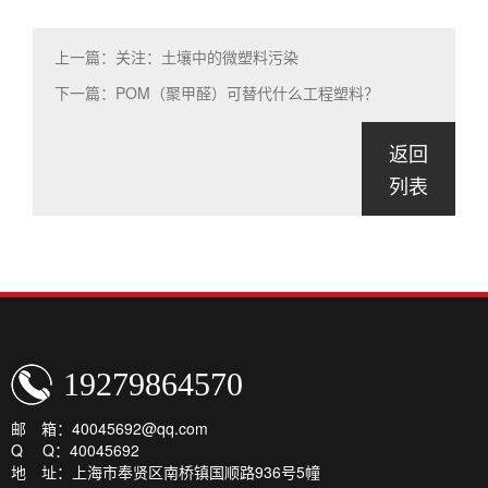
上一篇：关注：土壤中的微塑料污染
下一篇：POM（聚甲醛）可替代什么工程塑料？
返回
列表
19279864570
邮 箱：40045692@qq.com
Q Q：40045692
地 址：上海市奉贤区南桥镇国顺路936号5幢