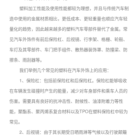
塑料加工性能及使用性能都较为理想，并且与传统汽车制
造中使用的金属材质相比，更低成本、更轻重量也顺应汽车轻
量化的趋势，因此越来越多的塑料汽车零部件替代了金属。常
见汽车外饰件有前后保险杠、后视镜、行李架、格栅、轮毂、
车灯及其零部件、车门把手组件、散热器装饰罩、防撞梁、防
擦条、雨刮器等。
我们举例几个常见的塑料在汽车外饰上的应用：
1、保险杠：包括前保险杠和后保险杠。保险杠能够吸收
在车辆发生碰撞时产生的能量，减少对车身部件和乘车人员的
伤害。需要具有良好的抗冲击性、耐候性、油漆附着力等性
能，聚酯系、聚丙烯系复合材料以及TPO在塑料保险杠中较为
常见。
2、后视镜：由于其长期受日晒雨淋等气候以及行驶颠簸