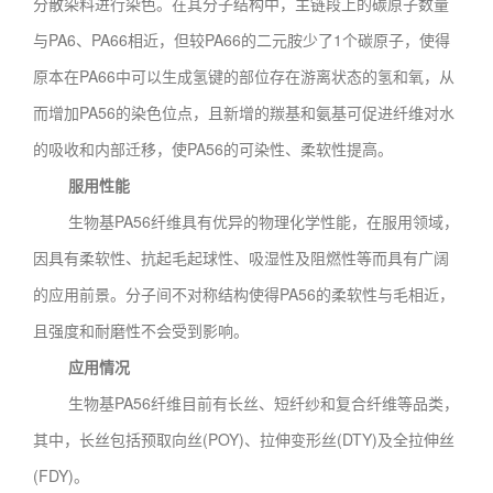
分散染料进行染色。在其分子结构中，主链段上的碳原子数量
与PA6、PA66相近，但较PA66的二元胺少了1个碳原子，使得
原本在PA66中可以生成氢键的部位存在游离状态的氢和氧，从
而增加PA56的染色位点，且新增的羰基和氨基可促进纤维对水
的吸收和内部迁移，使PA56的可染性、柔软性提高。
服用性能
生物基PA56纤维具有优异的物理化学性能，在服用领域，
因具有柔软性、抗起毛起球性、吸湿性及阻燃性等而具有广阔
的应用前景。分子间不对称结构使得PA56的柔软性与毛相近，
且强度和耐磨性不会受到影响。
应用情况
生物基PA56纤维目前有长丝、短纤纱和复合纤维等品类，
其中，长丝包括预取向丝(POY)、拉伸变形丝(DTY)及全拉伸丝
(FDY)。