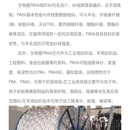
生物基PA56短纤纱的毛羽少，纱线顺滑易编织，且手感柔
软。PA56基本性能与传统聚酰胺相似，可与羊毛、纤维素纤维
(棉、粘胶纤维、天丝TM)、聚丙烯腈纤维、醋酯纤维、聚酯纤
维等混纺，在服用领域有一定的应用前景。PA56具有较好的柔
软性，与羊毛混纺可增加纱线强度。
此外，生物基PA56还可作为工业用纺织品、军用纺织品、
工程塑料、食品包装膜等的原料。PA56可制成膨体纱，其强
度、吸湿性均比PA6、PA66好，蓬松度高，且阻燃性优于
PA6、PA66，可用于织造地毯;在工业用领域主要作为帘子布，
用于轮胎等橡胶制品的骨架织物，渔网丝、缆绳等也在其应用
范围内;在军用纺织品中可用于加工降落伞、帐篷、睡袋等。